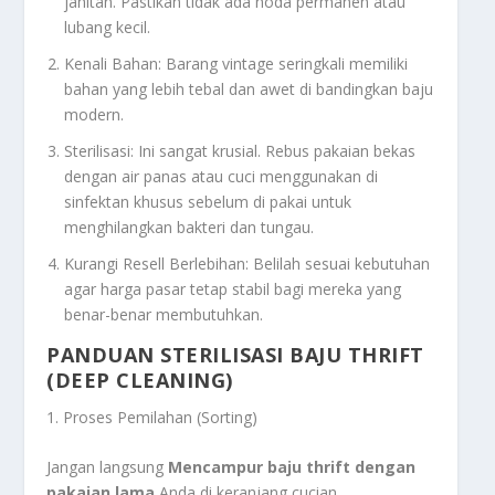
jahitan. Pastikan tidak ada noda permanen atau
lubang kecil.
Kenali Bahan: Barang
vintage
seringkali memiliki
bahan yang lebih tebal dan awet di bandingkan baju
modern.
Sterilisasi: Ini sangat krusial. Rebus pakaian bekas
dengan air panas atau cuci menggunakan di
sinfektan khusus sebelum di pakai untuk
menghilangkan bakteri dan tungau.
Kurangi Resell Berlebihan: Belilah sesuai kebutuhan
agar harga pasar tetap stabil bagi mereka yang
benar-benar membutuhkan.
PANDUAN STERILISASI BAJU THRIFT
(DEEP CLEANING)
1. Proses Pemilahan (Sorting)
Jangan langsung
Mencampur baju
thrift
dengan
pakaian lama
Anda di keranjang cucian.