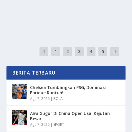
Persebaya Vs PSM: Duel Adu Cerdik Antisipasi Bola
Mati Dalam Laga Mereka Yang Akan Semakin Sengit...
BACA SELENGKAPNYA
1
2
3
4
5
BERITA TERBARU
Chelsea Tumbangkan PSG, Dominasi
Enrique Runtuh!
Agu 7, 2026
|
BOLA
Alwi Gugur Di China Open Usai Kejutan
Besar
Agu 7, 2026
|
SPORT