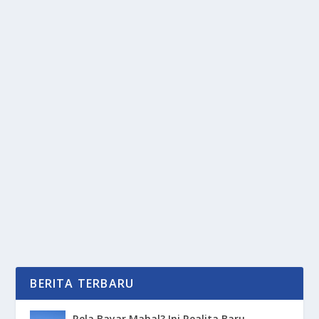
DOMINASI MOBIL CHINA DAN LONJAKAN
INFRASTRUKTUR EV DI INDONESIA
oleh
PortalMedia 24
|
Des 25, 2025
|
DIGITAL
,
OTOMOTIF
|
0
|
Industri otomotif Indonesia menutup tahun 2025
dengan catatan sejarah baru. Di tengah tantangan...
BACA SELENGKAPNYA
BERITA TERBARU
Rela Bayar Mahal? Ini Realita Baru