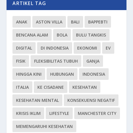
ARTIKEL TAG
ANAK
ASTON VILLA
BALI
BAPPEBTI
BENCANA ALAM
BOLA
BULU TANGKIS
DIGITAL
DI INDONESIA
EKONOMI
EV
FISIK
FLEKSIBILITAS TUBUH
GANJA
HINGGA KINI
HUBUNGAN
INDONESIA
ITALIA
KE CISADANE
KESEHATAN
KESEHATAN MENTAL
KONSEKUENSI NEGATIF
KRISIS IKLIM
LIFESTYLE
MANCHESTER CITY
MEMENGARUHI KESEHATAN