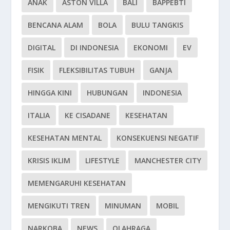
ANAK
ASTON VILLA
BALI
BAPPEBTI
BENCANA ALAM
BOLA
BULU TANGKIS
DIGITAL
DI INDONESIA
EKONOMI
EV
FISIK
FLEKSIBILITAS TUBUH
GANJA
HINGGA KINI
HUBUNGAN
INDONESIA
ITALIA
KE CISADANE
KESEHATAN
KESEHATAN MENTAL
KONSEKUENSI NEGATIF
KRISIS IKLIM
LIFESTYLE
MANCHESTER CITY
MEMENGARUHI KESEHATAN
MENGIKUTI TREN
MINUMAN
MOBIL
NARKOBA
NEWS
OLAHRAGA