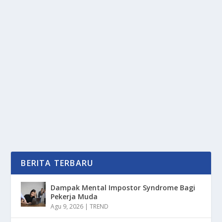
BAHAN BERBAHAYA NARKOBA YANG
MERUSAK GENERASI
oleh
PortalMedia 24
|
Mar 20, 2025
|
NEWS
|
0
|
Bahan Berbahaya Narkoba Yang Merusak Generasi
Tentunya Saat Ini Penyebarannya Sungguh Luas
Dan...
BACA SELENGKAPNYA
BERITA TERBARU
Dampak Mental Impostor Syndrome Bagi
Pekerja Muda
Agu 9, 2026
|
TREND