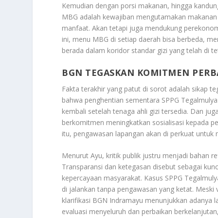
Kemudian dengan porsi makanan, hingga kandungan
MBG adalah kewajiban mengutamakan makanan lo
manfaat. Akan tetapi juga mendukung perekonom
ini, menu MBG di setiap daerah bisa berbeda, me
berada dalam koridor standar gizi yang telah di t
BGN TEGASKAN KOMITMEN PERB
Fakta terakhir yang patut di sorot adalah sika
bahwa penghentian sementara SPPG Tegalmulya be
kembali setelah tenaga ahli gizi tersedia. Dan 
berkomitmen meningkatkan sosialisasi kepada pe
itu, pengawasan lapangan akan di perkuat untuk 
Menurut Ayu, kritik publik justru menjadi bahan 
Transparansi dan ketegasan disebut sebagai kunc
kepercayaan masyarakat. Kasus SPPG Tegalmulya
di jalankan tanpa pengawasan yang ketat. Meski
klarifikasi BGN Indramayu menunjukkan adanya la
evaluasi menyeluruh dan perbaikan berkelanjutan