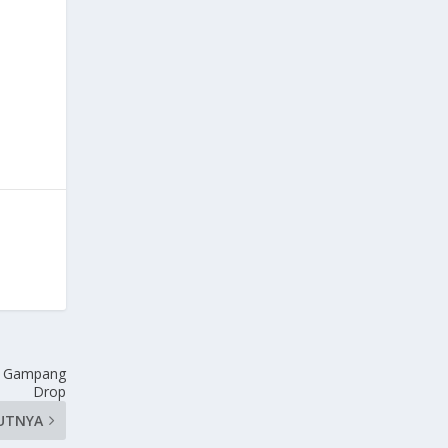
ak Gampang
Drop
UTNYA