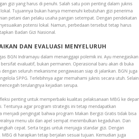
 gizi yang harus di penuhi. Salah satu poin penting dalam juknis
kal. Tujuannya bukan hanya memenuhi kebutuhan gizi penerima
ian petani dan pelaku usaha pangan setempat. Dengan pendekatan
nyesuaikan potensi lokal. Namun, perbedaan tersebut tetap harus
etapkan Badan Gizi Nasional.
AIKAN DAN EVALUASI MENYELURUH
p tegas BGN Indramayu dalam menanggapi polemik ini. Ayu menegaskan
rsifat evaluatif, bukan permanen. Operasional baru akan di buka
juga dengan seluruh mekanisme pengawasan siap di jalankan. BGN juga
ngelola SPPG. Terlebihnya agar memahami juknis secara utuh. Selain
mencegah terulangnya kejadian serupa.
refleksi penting untuk memperbaiki kualitas pelaksanaan MBG ke depan
i. Tentunya agar program strategis ini tetap mendapatkan
 menjadi pengingat bahwa program Makan Bergizi Gratis tidak bisa
 viralnya menu ubi dan apel sempat menimbulkan kegaduhan. Dan
ngkah cepat. Serta tegas untuk menjaga standar gizi. Dengan
, MBG di harapkan tetap berjalan sesuai tujuan. Kemudian juga