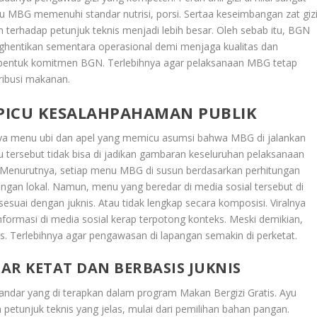
 MBG memenuhi standar nutrisi, porsi. Sertaa keseimbangan zat gizi
terhadap petunjuk teknis menjadi lebih besar. Oleh sebab itu, BGN
hentikan sementara operasional demi menjaga kualitas dan
ai bentuk komitmen BGN. Terlebihnya agar pelaksanaan MBG tetap
tribusi makanan.
 PICU KESALAHPAHAMAN PUBLIK
lnya menu ubi dan apel yang memicu asumsi bahwa MBG di jalankan
tersebut tidak bisa di jadikan gambaran keseluruhan pelaksanaan
Menurutnya, setiap menu MBG di susun berdasarkan perhitungan
angan lokal. Namun, menu yang beredar di media sosial tersebut di
sesuai dengan juknis. Atau tidak lengkap secara komposisi. Viralnya
nformasi di media sosial kerap terpotong konteks. Meski demikian,
s. Terlebihnya agar pengawasan di lapangan semakin di perketat.
R KETAT DAN BERBASIS JUKNIS
andar yang di terapkan dalam program Makan Bergizi Gratis. Ayu
etunjuk teknis yang jelas, mulai dari pemilihan bahan pangan.