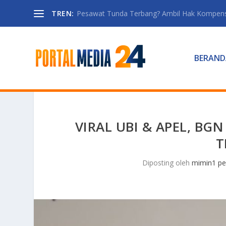
TREN:
Pesawat Tunda Terbang? Ambil Hak Kompen
BERAND
VIRAL UBI & APEL, BG
T
Diposting oleh
mimin1 pe