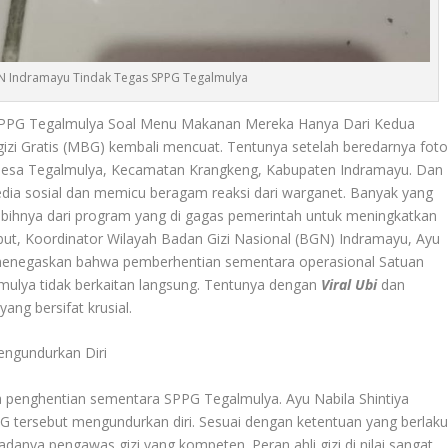
BGN Indramayu Tindak Tegas SPPG Tegalmulya
SPPG Tegalmulya Soal Menu Makanan Mereka Hanya Dari Kedua
zi Gratis (MBG) kembali mencuat. Tentunya setelah beredarnya fot
i Desa Tegalmulya, Kecamatan Krangkeng, Kabupaten Indramayu. Dan
dia sosial dan memicu beragam reaksi dari warganet. Banyak yang
lebihnya dari program yang di gagas pemerintah untuk meningkatkan
but, Koordinator Wilayah Badan Gizi Nasional (BGN) Indramayu, Ayu
 Ia menegaskan bahwa pemberhentian sementara operasional Satuan
mulya tidak berkaitan langsung. Tentunya dengan
Viral Ubi
dan
ang bersifat krusial.
engundurkan Diri
 penghentian sementara SPPG Tegalmulya. Ayu Nabila Shintiya
PG tersebut mengundurkan diri. Sesuai dengan ketentuan yang berlaku
danya pengawas gizi yang kompeten. Peran ahli gizi di nilai sangat