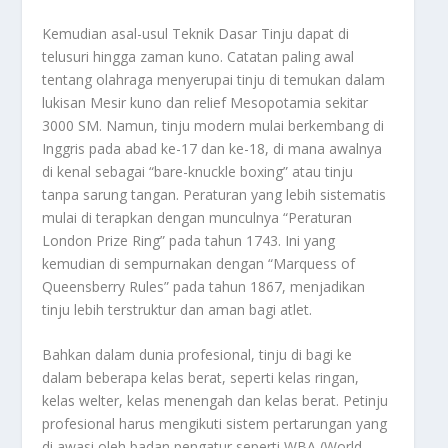
Kemudian asal-usul
Teknik Dasar Tinju
dapat di
telusuri hingga zaman kuno. Catatan paling awal
tentang olahraga menyerupai tinju di temukan dalam
lukisan Mesir kuno dan relief Mesopotamia sekitar
3000 SM. Namun, tinju modern mulai berkembang di
Inggris pada abad ke-17 dan ke-18, di mana awalnya
di kenal sebagai “bare-knuckle boxing” atau tinju
tanpa sarung tangan. Peraturan yang lebih sistematis
mulai di terapkan dengan munculnya “Peraturan
London Prize Ring” pada tahun 1743. Ini yang
kemudian di sempurnakan dengan “Marquess of
Queensberry Rules” pada tahun 1867, menjadikan
tinju lebih terstruktur dan aman bagi atlet.
Bahkan dalam dunia profesional, tinju di bagi ke
dalam beberapa kelas berat, seperti kelas ringan,
kelas welter, kelas menengah dan kelas berat. Petinju
profesional harus mengikuti sistem pertarungan yang
di awasi oleh badan pengatur seperti WBA (World