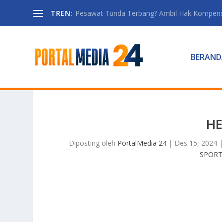
TREN:
Pesawat Tunda Terbang? Ambil Hak Kompen
BERAND
H
Diposting oleh
PortalMedia 24
|
Des 15, 2024
SPOR