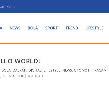
sasi Kamu!
A
NEWS
BOLA
SPORT
TREND
LIFESTYLE
ELLO WORLD!
|
BOLA
,
DAERAH
,
DIGITAL
,
LIFESTYLE
,
NEWS
,
OTOMOTIF
,
RAGAM
,
T
,
TREND
|
0
|