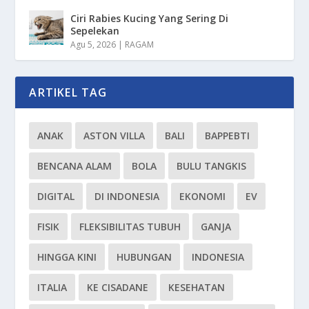
Ciri Rabies Kucing Yang Sering Di
Sepelekan
Agu 5, 2026
|
RAGAM
ARTIKEL TAG
ANAK
ASTON VILLA
BALI
BAPPEBTI
BENCANA ALAM
BOLA
BULU TANGKIS
DIGITAL
DI INDONESIA
EKONOMI
EV
FISIK
FLEKSIBILITAS TUBUH
GANJA
HINGGA KINI
HUBUNGAN
INDONESIA
ITALIA
KE CISADANE
KESEHATAN