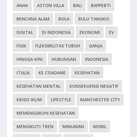
ANAK
ASTON VILLA
BALI
BAPPEBTI
BENCANA ALAM
BOLA
BULU TANGKIS
DIGITAL
DI INDONESIA
EKONOMI
EV
FISIK
FLEKSIBILITAS TUBUH
GANJA
HINGGA KINI
HUBUNGAN
INDONESIA
ITALIA
KE CISADANE
KESEHATAN
KESEHATAN MENTAL
KONSEKUENSI NEGATIF
KRISIS IKLIM
LIFESTYLE
MANCHESTER CITY
MEMENGARUHI KESEHATAN
MENGIKUTI TREN
MINUMAN
MOBIL