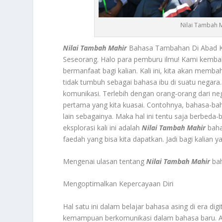
Nilai Tambah 
Nilai Tambah Mahir
Bahasa Tambahan Di Abad K
Seseorang. Halo para pemburu ilmu! Kami kembal
bermanfaat bagi kalian. Kali ini, kita akan mem
tidak tumbuh sebagai bahasa ibu di suatu negara
komunikasi. Terlebih dengan orang-orang dari n
pertama yang kita kuasai. Contohnya, bahasa-baha
lain sebagainya. Maka hal ini tentu saja berbeda
eksplorasi kali ini adalah
Nilai Tambah Mahir
baha
faedah yang bisa kita dapatkan. Jadi bagi kalian
Mengenai ulasan tentang
Nilai Tambah Mahir
bah
Mengoptimalkan Kepercayaan Diri
Hal satu ini dalam belajar bahasa asing di era dig
kemampuan berkomunikasi dalam bahasa baru. Akan