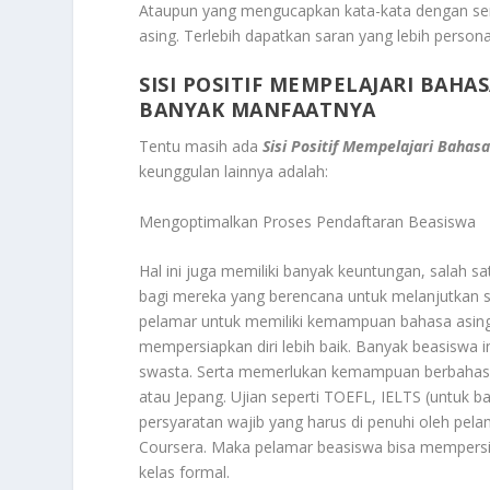
Ataupun yang mengucapkan kata-kata dengan semp
asing. Terlebih dapatkan saran yang lebih person
SISI POSITIF MEMPELAJARI BAH
BANYAK MANFAATNYA
Tentu masih ada
Sisi Positif Mempelajari Baha
keunggulan lainnya adalah:
Mengoptimalkan Proses Pendaftaran Beasiswa
Hal ini juga memiliki banyak keuntungan, salah
bagi mereka yang berencana untuk melanjutkan st
pelamar untuk memiliki kemampuan bahasa asing te
mempersiapkan diri lebih baik. Banyak beasiswa int
swasta. Serta memerlukan kemampuan berbahasa I
atau Jepang. Ujian seperti TOEFL, IELTS (untuk b
persyaratan wajib yang harus di penuhi oleh pelam
Coursera. Maka pelamar beasiswa bisa mempersiap
kelas formal.