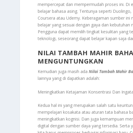
mempercepat dan mempermudah proses ini. Di era d
belajar bahasa asing. Tentunya seperti Duolingo,
Coursera atau Udemy. Keberagaman sumber ini m
belajar yang sesuai dengan gaya dan kebutuhan m
Pengguna dapat memilih tingkat kesulitan yang 
teknologi, seseorang dapat belajar kapan saja d
NILAI TAMBAH MAHIR BAHA
MENGUNTUNGKAN
Kemudian juga masih ada
Nilai Tambah Mahir B
lainnya yang di dapatkan adalah:
Meningkatkan Ketajaman Konsentrasi Dan Ingat
Kedua hal ini yang merupakan salah satu keuntung
mempelajari kosakata atau aturan tata bahasa b
meningkatkan kognisi. Dan juga kemampuan mental
digital dengan sumber daya yang tersedia. Serta y
kita harus memproses berbagai informasi baru. C