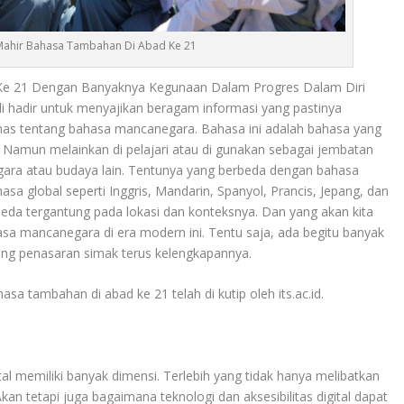
Mahir Bahasa Tambahan Di Abad Ke 21
e 21 Dengan Banyaknya Kegunaan Dalam Progres Dalam Diri
i hadir untuk menyajikan beragam informasi yang pastinya
bahas tentang bahasa mancanegara. Bahasa ini adalah bahasa yang
. Namun melainkan di pelajari atau di gunakan sebagai jembatan
egara atau budaya lain. Tentunya yang berbeda dengan bahasa
sa global seperti Inggris, Mandarin, Spanyol, Prancis, Jepang, dan
-beda tergantung pada lokasi dan konteksnya. Dan yang akan kita
sa mancanegara di era modern ini. Tentu saja, ada begitu banyak
 yang penasaran simak terus kelengkapannya.
asa tambahan di abad ke 21 telah di kutip oleh its.ac.id.
ital memiliki banyak dimensi. Terlebih yang tidak hanya melibatkan
 tetapi juga bagaimana teknologi dan aksesibilitas digital dapat