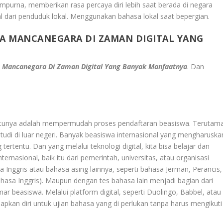
urna, memberikan rasa percaya diri lebih saat berada di negara
al dari penduduk lokal. Menggunakan bahasa lokal saat bepergian.
ASA MANCANEGARA DI ZAMAN DIGITAL YANG
sa Mancanegara Di Zaman Digital Yang Banyak Manfaatnya
.
Dan
 satunya adalah mempermudah proses pendaftaran beasiswa. Terutam
udi di luar negeri. Banyak beasiswa internasional yang mengharuska
rtentu. Dan yang melalui teknologi digital, kita bisa belajar dan
ernasional, baik itu dari pemerintah, universitas, atau organisasi
nggris atau bahasa asing lainnya, seperti bahasa Jerman, Perancis,
ahasa Inggris). Maupun dengan tes bahasa lain menjadi bagian dari
ar beasiswa. Melalui platform digital, seperti Duolingo, Babbel, atau
kan diri untuk ujian bahasa yang di perlukan tanpa harus mengikuti