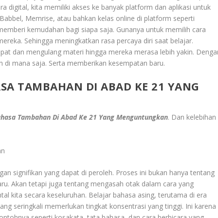
igital, kita memiliki akses ke banyak platform dan aplikasi untuk
 Babbel, Memrise, atau bahkan kelas online di platform seperti
emberi kemudahan bagi siapa saja. Gunanya untuk memilih cara
ereka. Sehingga meningkatkan rasa percaya diri saat belajar.
tepat dan mengulang materi hingga mereka merasa lebih yakin. Denga
an di mana saja. Serta memberikan kesempatan baru.
SA TAMBAHAN DI ABAD KE 21 YANG
ahasa Tambahan Di Abad Ke 21 Yang Menguntungkan
.
Dan kelebihan
an
an signifikan yang dapat di peroleh. Proses ini bukan hanya tentang
aru. Akan tetapi juga tentang mengasah otak dalam cara yang
 kita secara keseluruhan. Belajar bahasa asing, terutama di era
ang seringkali memerlukan tingkat konsentrasi yang tinggi. Ini karena
ontohnya seperti kosakata, tata bahasa, dan cara berbicara yang