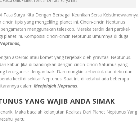
 Fakta Unik Planet Terluar Di Tata Surya Kita
r Di Tata Surya Kita Dengan Berbagai Keunikan Serta Keistimewaannya
 cincin tipis yang mengelilingi planet ini. Cincin-cincin Neptunus
 pengamatan menggunakan teleskop. Mereka terdiri dari partikel-
ingi planet ini. Komposisi cincin-cincin Neptunus umumnya di duga
 Neptunus
.
engan asteroid atau komet yang terjebak oleh gravitasi Neptunus.
s dan kabur. Jika di bandingkan dengan cincin-cincin Saturnus yang
yang terorganisir dengan baik. Dan mungkin terbentuk dari debu dan
enda kecil di sekitar Neptunus. Saat ini, di ketahui ada beberapa
ekitarannya dalam
Menjelajah Neptunus
.
PTUNUS YANG WAJIB ANDA SIMAK
enarik. Maka bacalah kelanjutan
Realitas Dari Planet Neptunus Yang
ketahui yaitu: