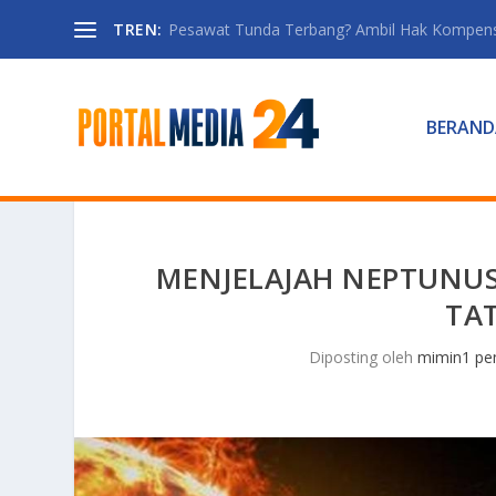
TREN:
Pesawat Tunda Terbang? Ambil Hak Kompen
BERAND
MENJELAJAH NEPTUNUS:
TAT
Diposting oleh
mimin1 pen