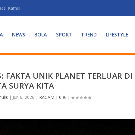
sasi Kamu!
A
NEWS
BOLA
SPORT
TREND
LIFESTYLE
 FAKTA UNIK PLANET TERLUAR DI
A SURYA KITA
ulis
|
Jun 6, 2026
|
RAGAM
|
0
|