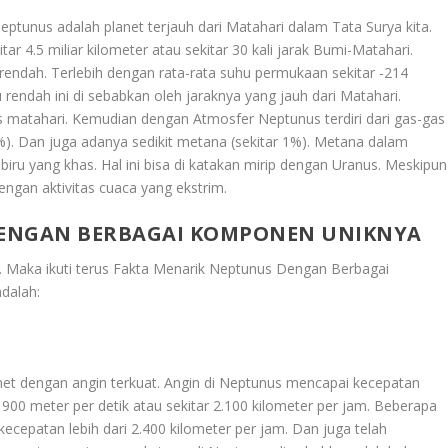
Neptunus adalah planet terjauh dari Matahari dalam Tata Surya kita.
tar 4.5 miliar kilometer atau sekitar 30 kali jarak Bumi-Matahari.
endah. Terlebih dengan rata-rata suhu permukaan sekitar -214
u rendah ini di sebabkan oleh jaraknya yang jauh dari Matahari.
s matahari. Kemudian dengan Atmosfer Neptunus terdiri dari gas-gas
19%). Dan juga adanya sedikit metana (sekitar 1%). Metana dalam
ru yang khas. Hal ini bisa di katakan mirip dengan Uranus. Meskipun
ngan aktivitas cuaca yang ekstrim.
DENGAN BERBAGAI KOMPONEN UNIKNYA
. Maka ikuti terus
Fakta Menarik Neptunus Dengan Berbagai
adalah:
anet dengan angin terkuat. Angin di Neptunus mencapai kecepatan
ar 900 meter per detik atau sekitar 2.100 kilometer per jam. Beberapa
cepatan lebih dari 2.400 kilometer per jam. Dan juga telah