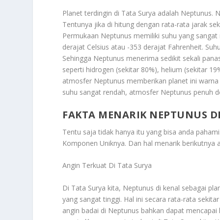
Planet terdingin di Tata Surya adalah Neptunus. 
Tentunya jika di hitung dengan rata-rata jarak seki
Permukaan Neptunus memiliki suhu yang sangat r
derajat Celsius atau -353 derajat Fahrenheit. Suh
Sehingga Neptunus menerima sedikit sekali pana
seperti hidrogen (sekitar 80%), helium (sekitar 
atmosfer Neptunus memberikan planet ini warna bi
suhu sangat rendah, atmosfer Neptunus penuh de
FAKTA MENARIK NEPTUNUS 
Tentu saja tidak hanya itu yang bisa anda pahami
Komponen Uniknya
. Dan hal menarik berikutnya 
Angin Terkuat Di Tata Surya
Di Tata Surya kita, Neptunus di kenal sebagai pl
yang sangat tinggi. Hal ini secara rata-rata sekit
angin badai di Neptunus bahkan dapat mencapai ke