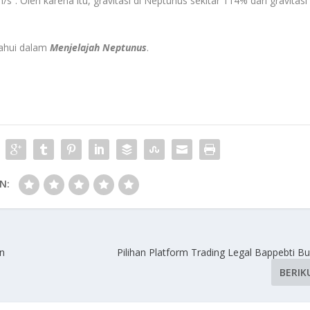
s². Oleh karena itu, gravitasi di Neptunus sekitar 114% dari gravitasi
tahui dalam
Menjelajah Neptunus
.
N:
an
Pilihan Platform Trading Legal Bappebti B
BERIK