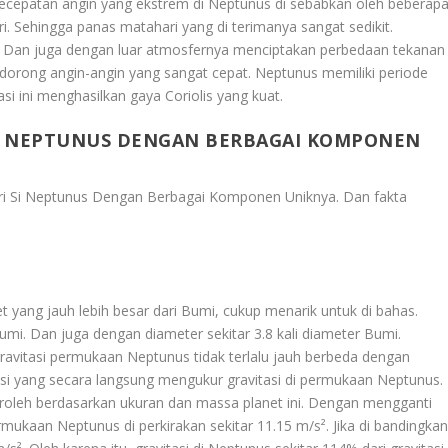
 Kecepatan angin yang ekstrem di Neptunus di sebabkan oleh beberap
i. Sehingga panas matahari yang di terimanya sangat sedikit.
. Dan juga dengan luar atmosfernya menciptakan perbedaan tekanan
ndorong angin-angin yang sangat cepat. Neptunus memiliki periode
tasi ini menghasilkan gaya Coriolis yang kuat.
SI NEPTUNUS DENGAN BERBAGAI KOMPONEN
ari Si Neptunus Dengan Berbagai Komponen Uniknya
. Dan fakta
 yang jauh lebih besar dari Bumi, cukup menarik untuk di bahas.
umi. Dan juga dengan diameter sekitar 3.8 kali diameter Bumi.
gravitasi permukaan Neptunus tidak terlalu jauh berbeda dengan
si yang secara langsung mengukur gravitasi di permukaan Neptunus.
eroleh berdasarkan ukuran dan massa planet ini. Dengan mengganti
permukaan Neptunus di perkirakan sekitar 11.15 m/s². Jika di bandingkan