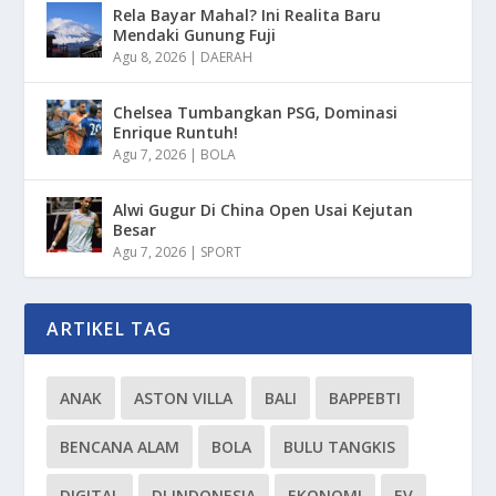
Rela Bayar Mahal? Ini Realita Baru
Mendaki Gunung Fuji
Agu 8, 2026
|
DAERAH
Chelsea Tumbangkan PSG, Dominasi
Enrique Runtuh!
Agu 7, 2026
|
BOLA
Alwi Gugur Di China Open Usai Kejutan
Besar
Agu 7, 2026
|
SPORT
ARTIKEL TAG
ANAK
ASTON VILLA
BALI
BAPPEBTI
BENCANA ALAM
BOLA
BULU TANGKIS
DIGITAL
DI INDONESIA
EKONOMI
EV