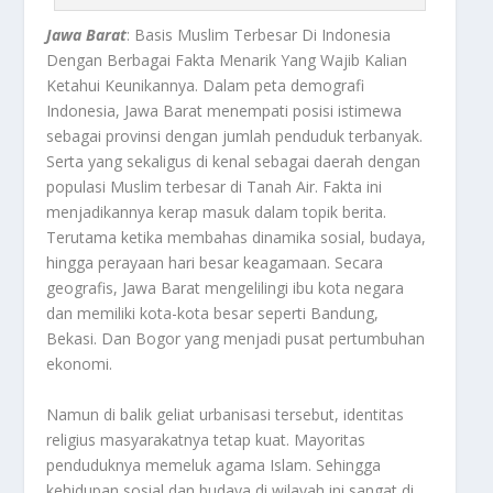
Jawa Barat
: Basis Muslim Terbesar Di Indonesia
Dengan Berbagai Fakta Menarik Yang Wajib Kalian
Ketahui Keunikannya.
Dalam peta demografi
Indonesia,
Jawa Barat
menempati posisi istimewa
sebagai provinsi dengan jumlah penduduk terbanyak.
Serta yang sekaligus di kenal sebagai daerah dengan
populasi Muslim terbesar di Tanah Air. Fakta ini
menjadikannya kerap masuk dalam topik berita.
Terutama ketika membahas dinamika sosial, budaya,
hingga perayaan hari besar keagamaan. Secara
geografis,
Jawa Barat
mengelilingi ibu kota negara
dan memiliki kota-kota besar seperti Bandung,
Bekasi. Dan Bogor yang menjadi pusat pertumbuhan
ekonomi.
Namun di balik geliat urbanisasi tersebut, identitas
religius masyarakatnya tetap kuat. Mayoritas
penduduknya memeluk agama Islam. Sehingga
kehidupan sosial dan budaya di wilayah ini sangat di