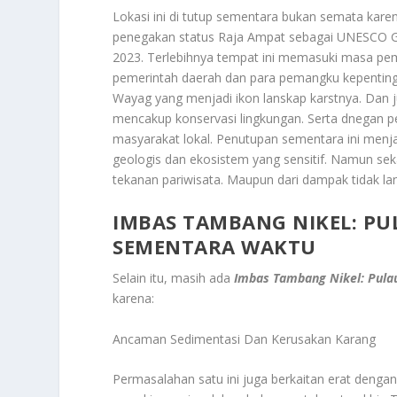
Lokasi ini di tutup sementara bukan semata karen
penegakan status Raja Ampat sebagai UNESCO Glo
2023. Terlebihnya tempat ini memasuki masa pem
pemerintah daerah dan para pemangku kepentin
Wayag yang menjadi ikon lanskap karstnya. Dan j
mencakup konservasi lingkungan. Serta dnegan p
masyarakat lokal. Penutupan sementara ini menj
geologis dan ekosistem yang sensitif. Namun seka
tekanan pariwisata. Maupun dari dampak tidak lang
IMBAS TAMBANG NIKEL: PU
SEMENTARA WAKTU
Selain itu, masih ada
Imbas Tambang Nikel: Pula
karena:
Ancaman Sedimentasi Dan Kerusakan Karang
Permasalahan satu ini juga berkaitan erat deng