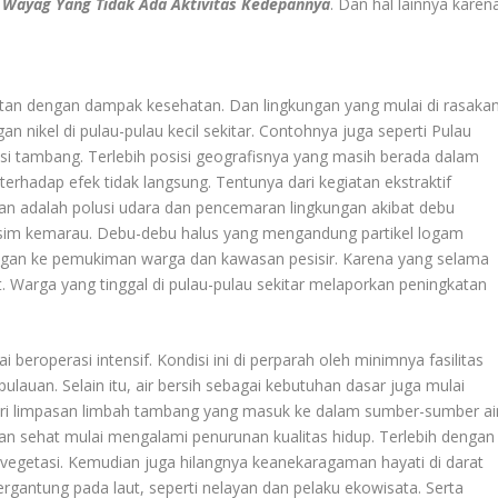
 Wayag Yang Tidak Ada Aktivitas Kedepannya
. Dan hal lainnya karena
itan dengan dampak kesehatan. Dan lingkungan yang mulai di rasaka
an nikel di pulau-pulau kecil sekitar. Contohnya juga seperti Pulau
si tambang. Terlebih posisi geografisnya yang masih berada dalam
rhadap efek tidak langsung. Tentunya dari kegiatan ekstraktif
an adalah polusi udara dan pencemaran lingkungan akibat debu
sim kemarau. Debu-debu halus yang mengandung partikel logam
bangan ke pemukiman warga dan kawasan pesisir. Karena yang selama
 Warga yang tinggal di pulau-pulau sekitar melaporkan peningkatan
i beroperasi intensif. Kondisi ini di perparah oleh minimnya fasilitas
lauan. Selain itu, air bersih sebagai kebutuhan dasar juga mulai
ari limpasan limbah tambang yang masuk ke dalam sumber-sumber ai
dan sehat mulai mengalami penurunan kualitas hidup. Terlebih dengan
vegetasi. Kemudian juga hilangnya keanekaragaman hayati di darat
rgantung pada laut, seperti nelayan dan pelaku ekowisata. Serta