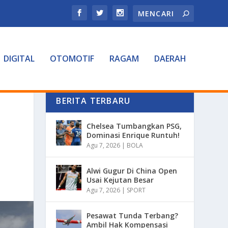
DIGITAL
OTOMOTIF
RAGAM
DAERAH
BERITA TERBARU
Chelsea Tumbangkan PSG,
Dominasi Enrique Runtuh!
Agu 7, 2026
|
BOLA
Alwi Gugur Di China Open
Usai Kejutan Besar
Agu 7, 2026
|
SPORT
Pesawat Tunda Terbang?
Ambil Hak Kompensasi