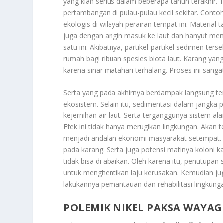
yang kian serius dalam beberapa tahun terakhir. Te
pertambangan di pulau-pulau kecil sekitar. Con
ekologis di wilayah perairan tempat ini. Materi
juga dengan angin masuk ke laut dan hanyut meng
satu ini. Akibatnya, partikel-partikel sedimen t
rumah bagi ribuan spesies biota laut. Karang ya
karena sinar matahari terhalang. Proses ini sang
Serta yang pada akhirnya berdampak langsung ter
ekosistem. Selain itu, sedimentasi dalam jangka
kejernihan air laut. Serta terganggunya sistem al
Efek ini tidak hanya merugikan lingkungan. Akan 
menjadi andalan ekonomi masyarakat setempat. D
pada karang. Serta juga potensi matinya koloni k
tidak bisa di abaikan. Oleh karena itu, penutupan
untuk menghentikan laju kerusakan. Kemudian ju
lakukannya pemantauan dan rehabilitasi lingkunga
POLEMIK NIKEL PAKSA WAYAG