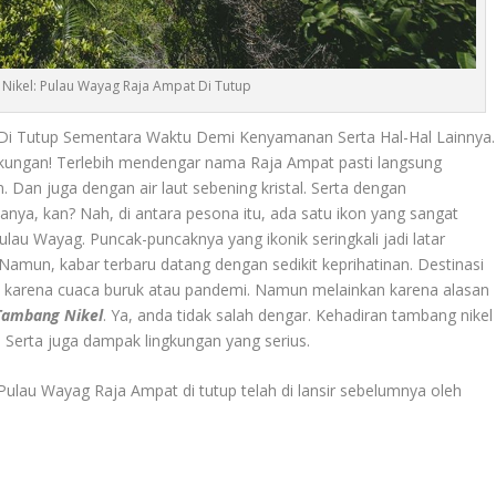
ikel: Pulau Wayag Raja Ampat Di Tutup
Di Tutup Sementara Waktu Demi Kenyamanan Serta Hal-Hal Lainnya.
ngkungan! Terlebih mendengar nama Raja Ampat pasti langsung
Dan juga dengan air laut sebening kristal. Serta dengan
nya, kan? Nah, di antara pesona itu, ada satu ikon yang sangat
ulau Wayag. Puncak-puncaknya yang ikonik seringkali jadi latar
 Namun, kabar terbaru datang dengan sedikit keprihatinan. Destinasi
kan karena cuaca buruk atau pandemi. Namun melainkan karena alasan
Tambang Nikel
. Ya, anda tidak salah dengar. Kehadiran tambang nikel
. Serta juga dampak lingkungan yang serius.
 Pulau Wayag Raja Ampat di tutup telah di lansir sebelumnya oleh