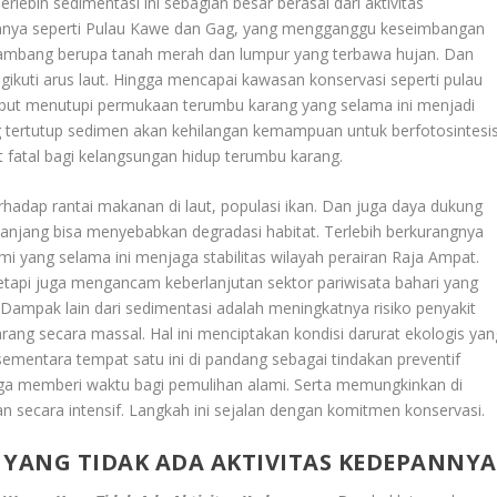
rlebih sedimentasi ini sebagian besar berasal dari aktivitas
tohnya seperti Pulau Kawe dan Gag, yang mengganggu keseimbangan
al tambang berupa tanah merah dan lumpur yang terbawa hujan. Dan
ikuti arus laut. Hingga mencapai kawasan konservasi seperti pulau
ersebut menutupi permukaan terumbu karang yang selama ini menjadi
ng tertutup sedimen akan kehilangan kemampuan untuk berfotosintesi
at fatal bagi kelangsungan hidup terumbu karang.
hadap rantai makanan di laut, populasi ikan. Dan juga daya dukung
 panjang bisa menyebabkan degradasi habitat. Terlebih berkurangnya
ami yang selama ini menjaga stabilitas wilayah perairan Raja Ampat.
tetapi juga mengancam keberlanjutan sektor pariwisata bahari yang
ampak lain dari sedimentasi adalah meningkatnya risiko penyakit
arang secara massal. Hal ini menciptakan kondisi darurat ekologis yan
 sementara tempat satu ini di pandang sebagai tindakan preventif
ga memberi waktu bagi pemulihan alami. Serta memungkinkan di
n secara intensif. Langkah ini sejalan dengan komitmen konservasi.
 YANG TIDAK ADA AKTIVITAS KEDEPANNYA