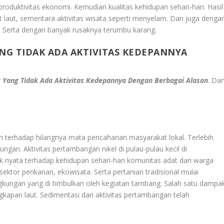
oduktivitas ekonomi. Kemudian kualitas kehidupan sehari-hari. Hasil
 laut, sementara aktivitas wisata seperti menyelam. Dan juga denga
ut. Serta dengan banyak rusaknya terumbu karang.
NG TIDAK ADA AKTIVITAS KEDEPANNYA
 Yang Tidak Ada Aktivitas Kedepannya Dengan Berbagai Alasan
. Da
 terhadap hilangnya mata pencaharian masyarakat lokal. Terlebih
ungan. Aktivitas pertambangan nikel di pulau-pulau kecil di
 nyata terhadap kehidupan sehari-hari komunitas adat dan warga
ektor perikanan, ekowisata. Serta pertanian tradisional mulai
gkungan yang di timbulkan oleh kegiatan tambang. Salah satu dampa
kapan laut. Sedimentasi dari aktivitas pertambangan telah