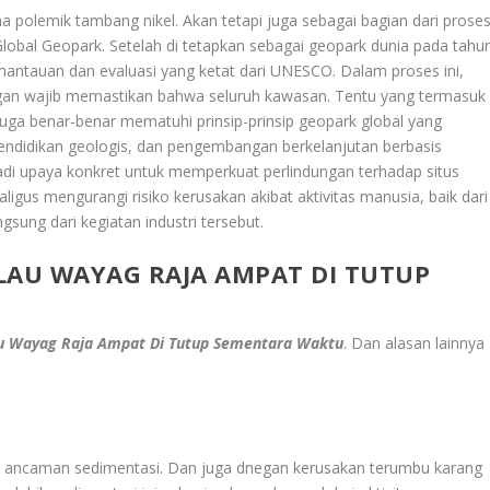
a polemik tambang nikel. Akan tetapi juga sebagai bagian dari prose
bal Geopark. Setelah di tetapkan sebagai geopark dunia pada tahu
antauan dan evaluasi yang ketat dari UNESCO. Dalam proses ini,
gan wajib memastikan bahwa seluruh kawasan. Tentu yang termasuk
uga benar-benar mematuhi prinsip-prinsip geopark global yang
endidikan geologis, dan pengembangan berkelanjutan berbasis
adi upaya konkret untuk memperkuat perlindungan terhadap situs
ligus mengurangi risiko kerusakan akibat aktivitas manusia, baik dari
sung dari kegiatan industri tersebut.
LAU WAYAG RAJA AMPAT DI TUTUP
u Wayag Raja Ampat Di Tutup Sementara Waktu
. Dan alasan lainnya
an ancaman sedimentasi. Dan juga dnegan kerusakan terumbu karang