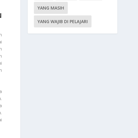
YANG MASIH
N
YANG WAJIB DI PELAJARI
n
i
n
n
i
n
a
.
a
.
i