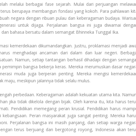
lah melalui berbagai fase sejarah. Mulai dari perjuangan melawa
ini terus berupaya membangun fondasi yang kokoh. Para pahlawan kit
ebuah negara dengan ribuan pulau dan keberagaman budaya. Warisa
enerasi untuk dijaga. Perjalanan bangsa ini juga diwarnai denga
a, dan bahasa bersatu dalam semangat Bhinneka Tunggal Ika.
lamasi kemerdekaan dikumandangkan. Justru, proklamasi menjadi awa
i harus menghadapi ancaman dari dalam dan luar negeri. Berbaga
atuan. Namun, setiap tantangan berhasil dihadapi dengan semanga
ra pemimpin bangsa bekerja keras. Mereka merumuskan dasar negar
nerasi muda juga berperan penting. Mereka mengisi kemerdekaa
ak maju, meskipun jalannya tidak selalu mulus.
 tengah perbedaan. Keberagaman adalah kekuatan utama kita. Namun
 jika tidak dikelola dengan bijak. Oleh karena itu, kita harus teru
rmati. Pendidikan memegang peran krusial. Pendidikan harus mamp
lai kebangsaan. Peran masyarakat juga sangat penting. Mereka haru
ni. Perjalanan bangsa ini masih panjang, dan setiap warga negar
Dengan terus berjuang dan bergotong royong, Indonesia akan teru