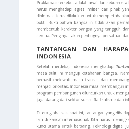
Proklamasi tersebut adalah awal dari sebuah era
harus menghadapi agresi militer dari pihak ya
diplomasi terus dilakukan untuk mempertahankan
bukti. Bukti bahwa bangsa ini tidak akan pern
membentuk karakter bangsa yang tangguh dan 
semua. Pengingat akan pentingnya persatuan dan
TANTANGAN DAN HARAPA
INDONESIA
Setelah merdeka, Indonesia menghadapi
Tanta
masa sulit ini menguji ketahanan bangsa. Namun
berhasil melewati masa transisi dan membang
menjadi prioritas. Indonesia mulai membangun in
program pembangunan diluncurkan untuk mengura
juga datang dari sektor sosial. Radikalisme dan 
Di era globalisasi saat ini, tantangan yang diha
lain di kancah internasional. Kita harus mening
kunci utama untuk bersaing. Teknologi digita