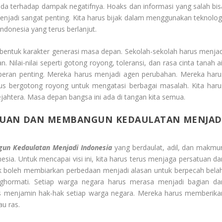
da terhadap dampak negatifnya. Hoaks dan informasi yang salah bis
 menjadi sangat penting. Kita harus bijak dalam menggunakan teknologi
ndonesia yang terus berlanjut.
entuk karakter generasi masa depan. Sekolah-sekolah harus menjad
Nilai-nilai seperti gotong royong, toleransi, dan rasa cinta tanah ai
peran penting. Mereka harus menjadi agen perubahan. Mereka haru
terus bergotong royong untuk mengatasi berbagai masalah. Kita haru
ahtera. Masa depan bangsa ini ada di tangan kita semua.
SATUAN DAN MEMBANGUN KEDAULATAN MENJAD
gun Kedaulatan Menjadi Indonesia
yang berdaulat, adil, dan makmur
onesia. Untuk mencapai visi ini, kita harus terus menjaga persatuan da
ak boleh membiarkan perbedaan menjadi alasan untuk berpecah belah
hormati. Setiap warga negara harus merasa menjadi bagian dar
us menjamin hak-hak setiap warga negara. Mereka harus memberika
u ras.