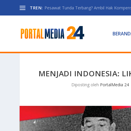
TREN:
Pesawat Tunda Terbang? Ambil Hak Kompen
BERAND
MENJADI INDONESIA: L
Diposting oleh
PortalMedia 24