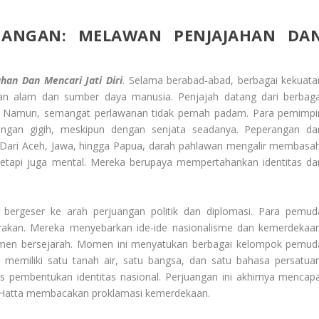
JUANGAN: MELAWAN PENJAJAHAN DA
han Dan Mencari Jati Diri
. Selama berabad-abad, berbagai kekuata
n alam dan sumber daya manusia. Penjajah datang dari berbaga
 Namun, semangat perlawanan tidak pernah padam. Para pemimpi
engan gigih, meskipun dengan senjata seadanya. Peperangan da
a. Dari Aceh, Jawa, hingga Papua, darah pahlawan mengalir membasah
, tetapi juga mental. Mereka berupaya mempertahankan identitas da
 bergeser ke arah perjuangan politik dan diplomasi. Para pemud
gerakan. Mereka menyebarkan ide-ide nasionalisme dan kemerdekaan
en bersejarah. Momen ini menyatukan berbagai kelompok pemud
memiliki satu tanah air, satu bangsa, dan satu bahasa persatuan
 pembentukan identitas nasional. Perjuangan ini akhirnya mencapa
 Hatta membacakan proklamasi kemerdekaan.