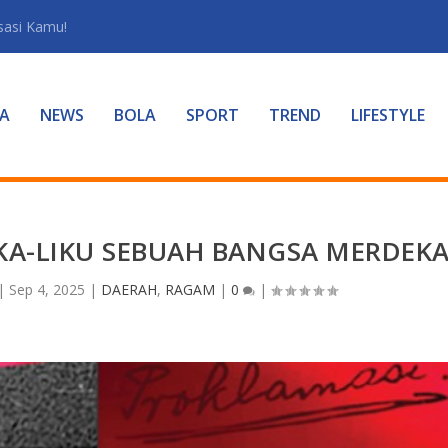
sasi Kamu!
A
NEWS
BOLA
SPORT
TREND
LIFESTYLE
IKA-LIKU SEBUAH BANGSA MERDEK
|
Sep 4, 2025
|
DAERAH
,
RAGAM
|
0
|