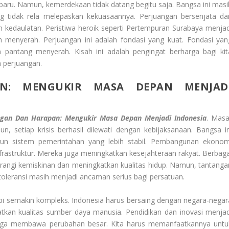
 baru. Namun, kemerdekaan tidak datang begitu saja. Bangsa ini masi
ng tidak rela melepaskan kekuasaannya. Perjuangan bersenjata da
 kedaulatan. Peristiwa heroik seperti Pertempuran Surabaya menjad
ah menyerah. Perjuangan ini adalah fondasi yang kuat. Fondasi yan
pantang menyerah. Kisah ini adalah pengingat berharga bagi kit
 perjuangan.
N: MENGUKIR MASA DEPAN MENJAD
ngan Dan Harapan: Mengukir Masa Depan Menjadi Indonesia
. Masa
, setiap krisis berhasil dilewati dengan kebijaksanaan. Bangsa in
un sistem pemerintahan yang lebih stabil. Pembangunan ekonom
frastruktur. Mereka juga meningkatkan kesejahteraan rakyat. Berbaga
ngi kemiskinan dan meningkatkan kualitas hidup. Namun, tantanga
intoleransi masih menjadi ancaman serius bagi persatuan.
dapi semakin kompleks. Indonesia harus bersaing dengan negara-negar
katkan kualitas sumber daya manusia. Pendidikan dan inovasi menjad
l juga membawa perubahan besar. Kita harus memanfaatkannya untu