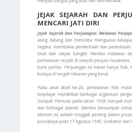
menjadi bangsa yang kuat dan bermartabat.
JEJAK SEJARAH DAN PER
MENCARI JATI DIRI
Jejak Sejarah Dan Perjuangan: Melawan Penjaja
asing datang dan mencoba menguasai kekayaa
negara, membawa penderitaan dan penindasan.
lokal dan rakyat bangkit. Mereka melawan d
perlawanan terjadi di seluruh penjuru nusantar
bumi pertiwi. Perjuangan ini bukan hanya fisik
budaya di tengah tekanan yang berat.
Pada awal abad ke-20, perlawanan fisik mulai
terpelajar mendirikan berbagai organisasi per
Sumpah Pemuda pada tahun 1928 menjadi mom
dari berbagai daerah. Mereka bersumpah untuk 
Momen ini adalah tonggak penting dalam proses
puncaknya pada 17 Agustus 1945. Soekarno dan