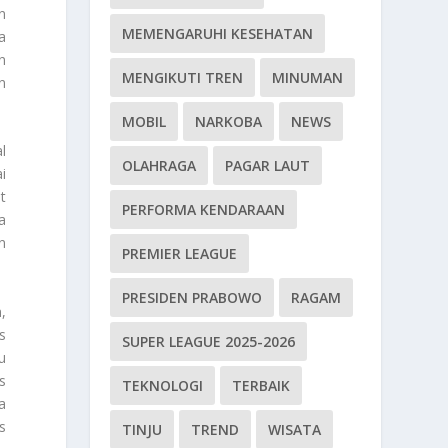
n
MEMENGARUHI KESEHATAN
a
n
MENGIKUTI TREN
MINUMAN
n
MOBIL
NARKOBA
NEWS
l
OLAHRAGA
PAGAR LAUT
i
t
PERFORMA KENDARAAN
a
n
PREMIER LEAGUE
PRESIDEN PRABOWO
RAGAM
,
s
SUPER LEAGUE 2025-2026
u
s
TEKNOLOGI
TERBAIK
a
s
TINJU
TREND
WISATA