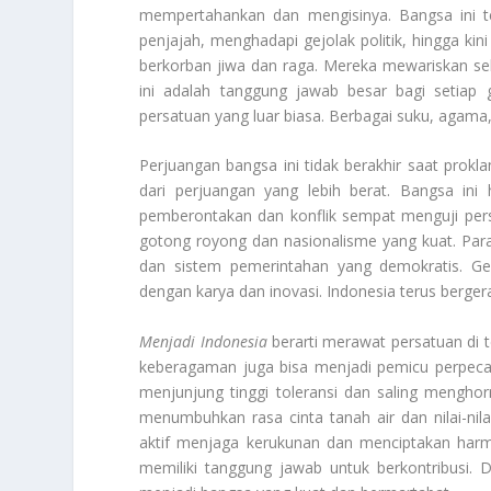
mempertahankan dan mengisinya. Bangsa ini te
penjajah, menghadapi gejolak politik, hingga k
berkorban jiwa dan raga. Mereka mewariskan s
ini adalah tanggung jawab besar bagi setiap g
persatuan yang luar biasa. Berbagai suku, agam
Perjuangan bangsa ini tidak berakhir saat prok
dari perjuangan yang lebih berat. Bangsa in
pemberontakan dan konflik sempat menguji pers
gotong royong dan nasionalisme yang kuat. Pa
dan sistem pemerintahan yang demokratis. Ge
dengan karya dan inovasi. Indonesia terus berger
Menjadi Indonesia
berarti merawat persatuan di
keberagaman juga bisa menjadi pemicu perpecahan
menjunjung tinggi toleransi dan saling mengho
menumbuhkan rasa cinta tanah air dan nilai-ni
aktif menjaga kerukunan dan menciptakan harmo
memiliki tanggung jawab untuk berkontribusi. 