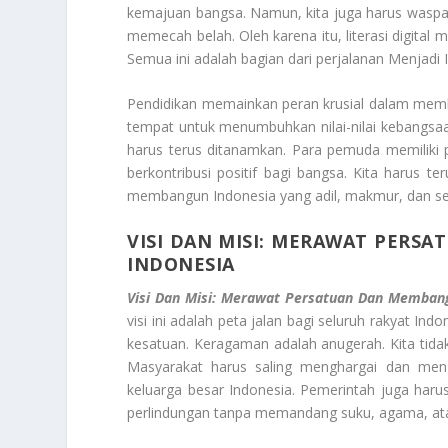
kemajuan bangsa. Namun, kita juga harus waspa
memecah belah. Oleh karena itu, literasi digital
Semua ini adalah bagian dari perjalanan Menjadi I
Pendidikan memainkan peran krusial dalam memb
tempat untuk menumbuhkan nilai-nilai kebangsaan. 
harus terus ditanamkan. Para pemuda memiliki 
berkontribusi positif bagi bangsa. Kita harus 
membangun Indonesia yang adil, makmur, dan sej
VISI DAN MISI: MERAWAT PER
INDONESIA
Visi Dan Misi: Merawat Persatuan Dan Memban
visi ini adalah peta jalan bagi seluruh rakyat Ind
kesatuan. Keragaman adalah anugerah. Kita tid
Masyarakat harus saling menghargai dan meng
keluarga besar Indonesia. Pemerintah juga har
perlindungan tanpa memandang suku, agama, ata