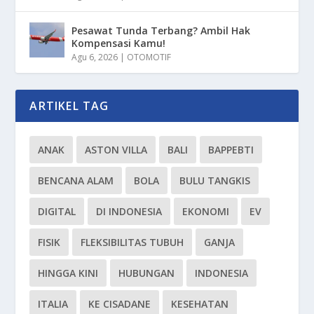
Pesawat Tunda Terbang? Ambil Hak
Kompensasi Kamu!
Agu 6, 2026
|
OTOMOTIF
ARTIKEL TAG
ANAK
ASTON VILLA
BALI
BAPPEBTI
BENCANA ALAM
BOLA
BULU TANGKIS
DIGITAL
DI INDONESIA
EKONOMI
EV
FISIK
FLEKSIBILITAS TUBUH
GANJA
HINGGA KINI
HUBUNGAN
INDONESIA
ITALIA
KE CISADANE
KESEHATAN