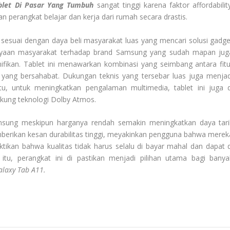
blet Di Pasar Yang Tumbuh
sangat tinggi karena faktor
affordabilit
perangkat belajar dan kerja dari rumah secara drastis.
sesuai dengan daya beli masyarakat luas yang mencari solusi
gadge
rcayaan masyarakat terhadap
brand
Samsung yang sudah mapan jug
ifikan. Tablet ini menawarkan kombinasi yang seimbang antara fitu
a yang bersahabat. Dukungan teknis yang tersebar luas juga menjad
tu, untuk meningkatkan pengalaman multimedia, tablet ini juga d
ung teknologi Dolby Atmos.
sung meskipun harganya rendah semakin meningkatkan daya tari
berikan kesan durabilitas tinggi, meyakinkan pengguna bahwa merek
tikan bahwa kualitas tidak harus selalu di bayar mahal dan dapat d
 itu, perangkat ini di pastikan menjadi pilihan utama bagi banya
alaxy Tab A11
.