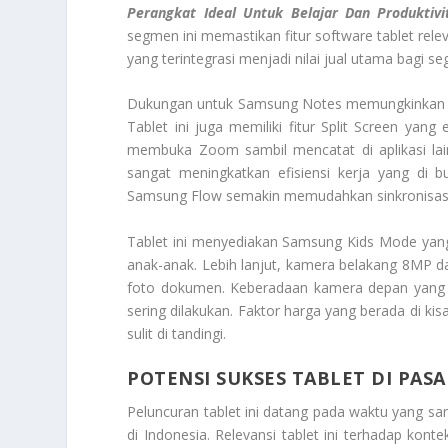
Perangkat Ideal Untuk Belajar Dan Produktivi
segmen ini memastikan fitur
software
tablet rele
yang terintegrasi menjadi nilai jual utama bagi s
Dukungan untuk Samsung Notes memungkinkan pe
Tablet ini juga memiliki fitur Split Screen yang
membuka Zoom sambil mencatat di aplikasi la
sangat meningkatkan efisiensi kerja yang di b
Samsung Flow semakin memudahkan sinkronisasi 
Tablet ini menyediakan Samsung Kids Mode yan
anak-anak. Lebih lanjut, kamera belakang 8MP
foto dokumen. Keberadaan kamera depan yang b
sering dilakukan. Faktor harga yang berada di k
sulit di tandingi.
POTENSI SUKSES TABLET DI PA
Peluncuran tablet ini datang pada waktu yang sa
di Indonesia. Relevansi tablet ini terhadap k