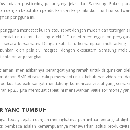
tas
adalah
positioning
pasar yang jelas dari Samsung. Fokus pad
van dengan kebutuhan pendidikan dan kerja hibrida. Fitur-fitur
softwar
egmen pengguna ini.
ngguna mencatat kuliah atau rapat dengan mudah dan terorganisir
 esensial untuk
multitasking
efektif. Fitur ini memungkinkan penggun
in secara bersamaan. Dengan kata lain, kemampuan
multitasking
in
utuhkan oleh pelajar. Integrasi dengan ekosistem Samsung melalu
data antar perangkat.
g aman, menjadikannya perangkat yang ramah untuk di gunakan ole
 dan depan 5MP di rasa cukup memadai untuk kebutuhan
video call
da
erkualitas baik sangat mendukung komunikasi virtual yang semaki
isaran Rp2,5 juta membuat tablet ini menawarkan
value for money
yan
SAR YANG TUMBUH
ngat tepat, sejalan dengan meningkatnya permintaan perangkat digita
onteks pembaca adalah kemampuannya menawarkan solusi produktivita