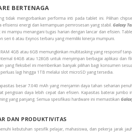
ARE BERTENAGA
g tidak mengorbankan performa inti pada tablet ini. Pilihan
chipse
 efisiensi energi dan kemampuan pemrosesan yang stabil.
Galaxy Ta
 ini mampu menangani tugas harian dengan lancar dan efisien. Table
 seri 6 atau Exynos terbaru yang memiliki kinerja mumpuni.
n RAM 4GB atau 6GB memungkinkan
multitasking
yang responsif tanp
nternal 64GB atau 128GB untuk menyimpan berbagai aplikasi dan fil
 yang fleksibel ini memberikan banyak pilihan bagi konsumen sesua
 perluas lagi hingga 1TB melalui slot microSD yang tersedia.
berkapasitas besar 7.040 mAh yang menjamin daya tahan seharian penuh
pengisian daya lebih cepat dan efisien. Kapasitas baterai jumbo in
ming
yang panjang. Semua spesifikasi
hardware
ini memastikan
G
alax
.
AR DAN PRODUKTIVITAS
enuhi kebutuhan spesifik pelajar, mahasiswa, dan pekerja jarak jauh