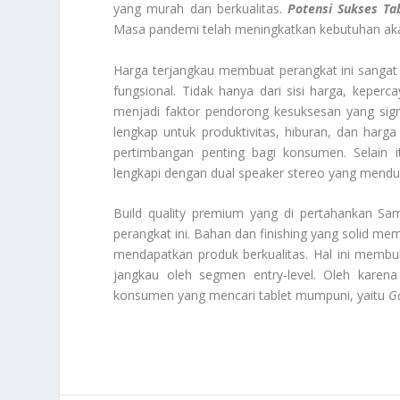
yang murah dan berkualitas.
Potensi Sukses Ta
Masa pandemi telah meningkatkan kebutuhan akan 
Harga terjangkau membuat perangkat ini sangat 
fungsional. Tidak hanya dari sisi harga, kepe
menjadi faktor pendorong kesuksesan yang sign
lengkap untuk produktivitas, hiburan, dan harg
pertimbangan penting bagi konsumen. Selain i
lengkapi dengan
dual speaker stereo
yang menduk
Build quality premium
yang di pertahankan Sam
perangkat ini. Bahan dan
finishing
yang solid mem
mendapatkan produk berkualitas. Hal ini membuk
jangkau oleh segmen
entry-level
. Oleh karena
konsumen yang mencari tablet mumpuni, yaitu
G