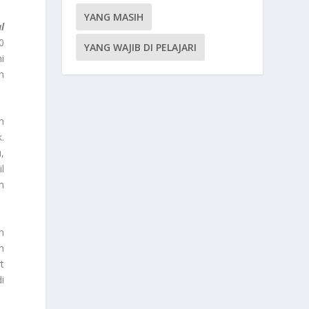
YANG MASIH
l
0
YANG WAJIB DI PELAJARI
ni
h
h
.
,
l
m
n
n
t
i