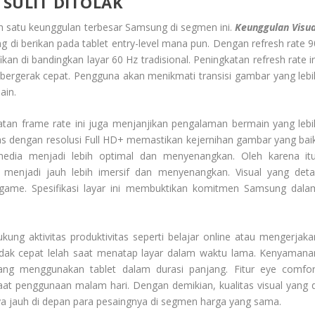
SULIT DITOLAK
lah satu keunggulan terbesar Samsung di segmen ini.
Keunggulan Visua
g di berikan pada tablet
entry-level
mana pun. Dengan
refresh rate
9
fikan di bandingkan layar 60 Hz tradisional. Peningkatan
refresh rate
i
bergerak cepat. Pengguna akan menikmati transisi gambar yang lebi
ain.
katan
frame rate
ini juga menjanjikan pengalaman bermain yang lebi
uas dengan resolusi Full HD+ memastikan kejernihan gambar yang baik
dia menjadi lebih optimal dan menyenangkan. Oleh karena itu
 menjadi jauh lebih imersif dan menyenangkan. Visual yang detai
 game. Spesifikasi layar ini membuktikan komitmen Samsung dala
ung aktivitas produktivitas seperti belajar
online
atau mengerjaka
tidak cepat lelah saat menatap layar dalam waktu lama. Kenyamana
 yang menggunakan tablet dalam durasi panjang. Fitur
eye comfor
 penggunaan malam hari. Dengan demikian, kualitas visual yang d
nya jauh di depan para pesaingnya di segmen harga yang sama.