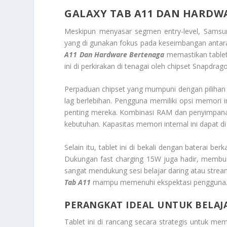
GALAXY TAB A11 DAN HARDW
Meskipun menyasar segmen
entry-level
, Samsun
yang di gunakan fokus pada keseimbangan antara
A11 Dan Hardware Bertenaga
memastikan tablet
ini di perkirakan di tenagai oleh
chipset
Snapdragon
Perpaduan
chipset
yang mumpuni dengan piliha
lag
berlebihan. Pengguna memiliki opsi memori i
penting mereka. Kombinasi RAM dan penyimpanan
kebutuhan. Kapasitas memori internal ini dapat di
Selain itu, tablet ini di bekali dengan baterai 
Dukungan
fast charging
15W juga hadir, membuat 
sangat mendukung sesi belajar daring atau
strea
Tab A11
mampu memenuhi ekspektasi pengguna
PERANGKAT IDEAL UNTUK BELAJ
Tablet ini di rancang secara strategis untuk mem