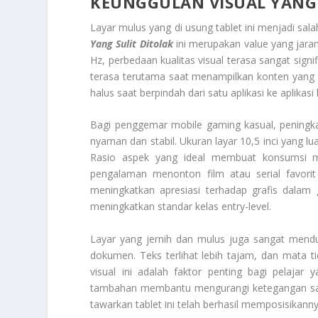
KEUNGGULAN VISUAL YANG 
Layar mulus yang di usung tablet ini menjadi sa
Yang Sulit Ditolak
ini merupakan
value
yang jaran
Hz, perbedaan kualitas visual terasa sangat signi
terasa terutama saat menampilkan konten yang 
halus saat berpindah dari satu aplikasi ke aplikasi l
Bagi penggemar
mobile gaming
kasual, pening
nyaman dan stabil. Ukuran layar 10,5 inci yang l
Rasio aspek yang ideal membuat konsumsi me
pengalaman menonton film atau serial favorit
meningkatkan apresiasi terhadap grafis dalam
meningkatkan standar kelas
entry-level
.
Layar yang jernih dan mulus juga sangat menduk
dokumen. Teks terlihat lebih tajam, dan mata 
visual ini adalah faktor penting bagi pelajar
tambahan membantu mengurangi ketegangan saat
tawarkan tablet ini telah berhasil memposisikan