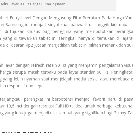
 Rilis: Layar 90 Hz Harga Cuma 2 Jutaan
ablet Entry-Level Dengan Mengusung Fitur Premium Pada Harga Yan
ri Samsung ini menjadi sinyal kuat bahwa fitur canggih kini dapat d
ni di tujukan khusus bagi pengguna yang membutuhkan perangka
 yang di tawarkan tablet ini seringkali hanya di temukan di jajara
 di kisaran Rp2 jutaan menjadikan tablet ini pilihan menarik dan suli
alah layar dengan
refresh ra
te 90 Hz yang menjamin pengalaman visua
 harga serupa masih terpaku pada layar standar 60 Hz. Peningkata
ing yang lebih nyaman saat menjelajah media sosial atau membaca e
ebih responsif dan cepat.
jangkau, perangkat ini berpotensi menjadi favorit baru di pasa
itar 10,5 inci dengan resolusi Full HD+, ideal untuk berbagai kebutuha
 yang luas juga menjadi nilai tambah yang signifikan bagi
Galaxy Ta