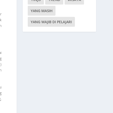
YANG MASIH
r
k
YANG WAJIB DI PELAJARI
n
i
g
)
m
i
g
,