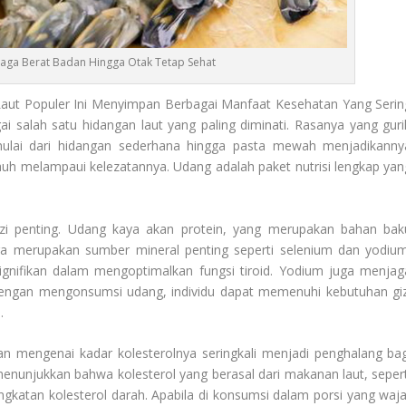
 Jaga Berat Badan Hingga Otak Tetap Sehat
t Populer Ini Menyimpan Berbagai Manfaat Kesehatan Yang Serin
ai salah satu hidangan laut yang paling diminati. Rasanya yang guri
 mulai dari hidangan sederhana hingga pasta mewah menjadikanny
auh melampaui kelezatannya. Udang adalah paket nutrisi lengkap yan
izi penting. Udang kaya akan protein, yang merupakan bahan bak
uga merupakan sumber mineral penting seperti selenium dan yodium
signifikan dalam mengoptimalkan fungsi tiroid. Yodium juga menjag
 Dengan mengonsumsi udang, individu dapat memenuhi kebutuhan giz
.
ran mengenai kadar kolesterolnya seringkali menjadi penghalang bag
enunjukkan bahwa kolesterol yang berasal dari makanan laut, sepert
ngkatan kolesterol darah. Apabila di konsumsi dalam porsi yang waja