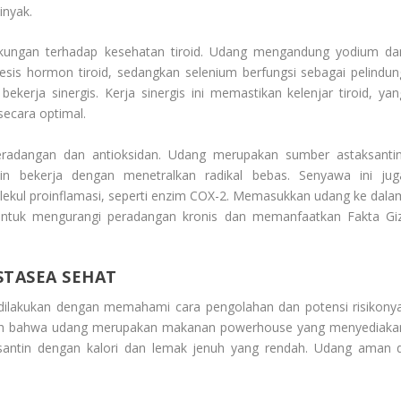
inyak.
dukungan terhadap kesehatan tiroid. Udang mengandung yodium da
esis hormon tiroid, sedangkan selenium berfungsi sebagai pelindun
 bekerja sinergis. Kerja sinergis ini memastikan kelenjar tiroid, yan
secara optimal.
peradangan dan antioksidan. Udang merupakan sumber astaksantin
n bekerja dengan menetralkan radikal bebas. Senyawa ini jug
ekul proinflamasi, seperti enzim COX-2. Memasukkan udang ke dala
untuk mengurangi peradangan kronis dan memanfaatkan
Fakta Giz
TASEA SEHAT
ilakukan dengan memahami cara pengolahan dan potensi risikonya
dalah bahwa udang merupakan makanan
powerhouse
yang menyediaka
aksantin dengan kalori dan lemak jenuh yang rendah. Udang aman d