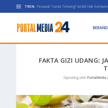
TREN:
Pesawat Tunda Terbang? Ambil Hak Kompen
BERAND
FAKTA GIZI UDANG: 
T
Diposting oleh
PortalMedia 