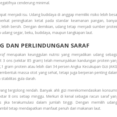
negatifnya cenderung minimal.
 menjadi isu. Udang budidaya di anggap memiliki risiko lebih besa
berkat peningkatan ketat pada standar keamanan pangan, banya
 lebih bersih. Dengan demikian, udang tetap menjadi sumber protei
itu udang segar, beku, budidaya, maupun tangkapan laut.
G DAN PERLINDUNGAN SARAF
raf
merupakan keunggulan nutrisi yang menjadikan udang sebaga
t 3 ons (sekitar 85 gram) telah menunjukkan kandungan protein yan
,1 gram protein atau lebih dari 34 persen Angka Kecukupan Gizi (AKG
 membentuk massa otot yang sehat, tetapi juga berperan penting dala
tabilitas gula darah.
ang tergolong rendah. Banyak ahli gizi merekomendasikan konsums
itar 8 ons setiap minggu. Merkuri di kenal sebagai racun saraf yan
 jika terakumulasi dalam jumlah tinggi. Dengan memilih udang
ambil tetap mendapatkan manfaat penuh dari makanan laut.