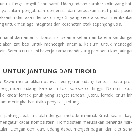
 untuk fungsi kognitif dan saraf. Udang adalah sumber kolin yang baik
ensinya dalam pengobatan demensia dan kerusakan saraf pada pasie
aksantin
dan asam lemak omega-3, yang secara kolektif memberika
ing untuk menjaga integritas dan kesehatan otak sepanjang usia.
u hamil dan aman di konsumsi selama kehamilan karena kandunga
diakan zat besi untuk mencegah anemia, kalsium untuk mencega
tein. Semua nutrisi ini bekerja sama mendukung pembentukan jaringa
G
UNTUK JANTUNG DAN TIROID
n Tiroid
menunjukkan bahwa keunggulan udang terletak pada profi
enghindari udang karena mitos kolesterol tinggi. Namun, stud
i kadar lemak jenuh yang sangat rendah. Justru, lemak jenuh lah
alam meningkatkan risiko penyakit jantung.
jantung apabila diolah dengan metode minimal. Krustasea ini kay
u mengatur kadar homosistein. Homosistein merupakan penanda risik
kular. Dengan demikian, udang dapat menjadi bagian dari diet seha