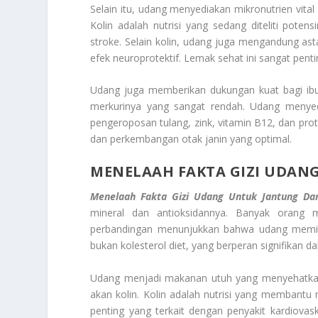
Selain itu, udang menyediakan mikronutrien vital
Kolin adalah nutrisi yang sedang diteliti pot
stroke
. Selain kolin, udang juga mengandung
ast
efek neuroprotektif. Lemak sehat ini sangat pent
Udang juga memberikan dukungan kuat bagi ib
merkurinya yang sangat rendah. Udang menye
pengeroposan tulang, zink, vitamin B12, dan pro
dan perkembangan otak janin yang optimal.
MENELAAH
FAKTA GIZI UDAN
Menelaah Fakta Gizi Udang Untuk Jantung Da
mineral dan antioksidannya. Banyak orang m
perbandingan menunjukkan bahwa udang memilik
bukan kolesterol diet, yang berperan signifikan d
Udang menjadi makanan utuh yang menyehatkan 
akan kolin. Kolin adalah nutrisi yang membant
penting yang terkait dengan penyakit kardiovas