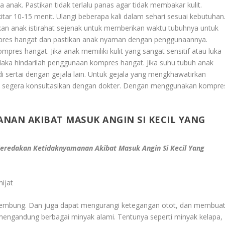
anak. Pastikan tidak terlalu panas agar tidak membakar kulit.
tar 10-15 menit. Ulangi beberapa kali dalam sehari sesuai kebutuhan
an anak istirahat sejenak untuk memberikan waktu tubuhnya untuk
mpres hangat dan pastikan anak nyaman dengan penggunaannya.
pres hangat. Jika anak memiliki kulit yang sangat sensitif atau luka
 Maka hindarilah penggunaan kompres hangat. Jika suhu tubuh anak
di sertai dengan gejala lain. Untuk gejala yang mengkhawatirkan
ka segera konsultasikan dengan dokter. Dengan menggunakan kompre
NAN AKIBAT MASUK ANGIN SI KECIL YANG
Meredakan Ketidaknyamanan Akibat Masuk Angin Si Kecil Yang
ijat
kembung. Dan juga dapat mengurangi ketegangan otot, dan membua
mengandung berbagai minyak alami. Tentunya seperti minyak kelapa,