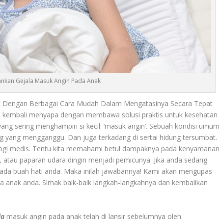
ankan Gejala Masuk Angin Pada Anak
 Dengan Berbagai Cara Mudah Dalam Mengatasinya Secara Tepat
ami kembali menyapa dengan membawa solusi praktis untuk kesehatan
 yang sering menghampiri si kecil: ‘masuk angin’. Sebuah kondisi umum
g yang mengganggu. Dan juga terkadang di sertai hidung tersumbat.
ologi medis. Tentu kita memahami betul dampaknya pada kenyamanan
n, atau paparan udara dingin menjadi pemicunya. Jika anda sedang
i pada buah hati anda. Maka inilah jawabannya! Kami akan mengupas
 anak anda. Simak baik-baik langkah-langkahnya dan kembalikan
la
masuk angin pada anak telah di lansir sebelumnya oleh