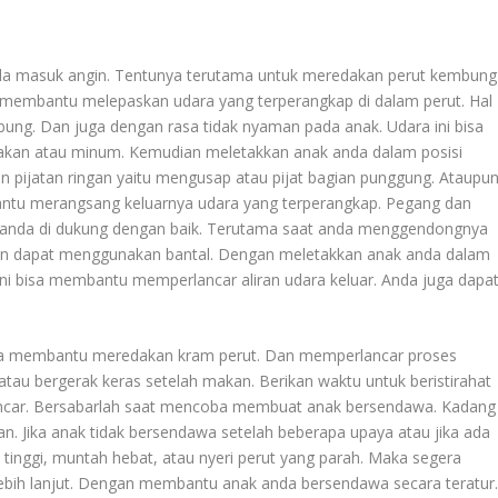
ala masuk angin. Tentunya terutama untuk meredakan perut kembung
membantu melepaskan udara yang terperangkap di dalam perut. Hal
ung. Dan juga dengan rasa tidak nyaman pada anak. Udara ini bisa
akan atau minum. Kemudian meletakkan anak anda dalam posisi
an pijatan ringan yaitu mengusap atau pijat bagian punggung. Ataupu
antu merangsang keluarnya udara yang terperangkap. Pegang dan
 anda di dukung dengan baik. Terutama saat anda menggendongnya
an dapat menggunakan bantal. Dengan meletakkan anak anda dalam
 ini bisa membantu memperlancar aliran udara keluar. Anda juga dapa
bisa membantu meredakan kram perut. Dan memperlancar proses
atau bergerak keras setelah makan. Berikan waktu untuk beristirahat
lancar. Bersabarlah saat mencoba membuat anak bersendawa. Kadang
an. Jika anak tidak bersendawa setelah beberapa upaya atau jika ada
tinggi, muntah hebat, atau nyeri perut yang parah. Maka segera
ebih lanjut. Dengan membantu anak anda bersendawa secara teratur