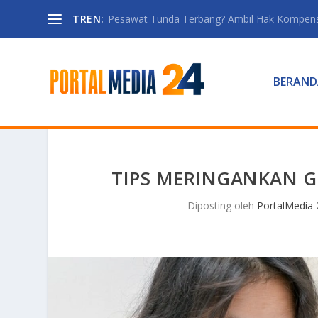
TREN:
Pesawat Tunda Terbang? Ambil Hak Kompen
BERAND
TIPS MERINGANKAN G
Diposting oleh
PortalMedia 