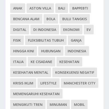
ANAK
ASTON VILLA
BALI
BAPPEBTI
BENCANA ALAM
BOLA
BULU TANGKIS
DIGITAL
DI INDONESIA
EKONOMI
EV
FISIK
FLEKSIBILITAS TUBUH
GANJA
HINGGA KINI
HUBUNGAN
INDONESIA
ITALIA
KE CISADANE
KESEHATAN
KESEHATAN MENTAL
KONSEKUENSI NEGATIF
KRISIS IKLIM
LIFESTYLE
MANCHESTER CITY
MEMENGARUHI KESEHATAN
MENGIKUTI TREN
MINUMAN
MOBIL