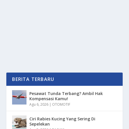
DEMI TIMNAS! PRABOWO MINTA
“BISIKAN” MAUT DARI ZINEDINE ZIDANE
oleh
mimin1 penulis
|
Jan 25, 2026
|
NEWS
|
0
|
Demi Timnas! Prabowo Minta “Bisikan” Maut Dari
Zinedine Zidane Ketika Sela-Sela Waktu...
BACA SELENGKAPNYA
BERITA TERBARU
Pesawat Tunda Terbang? Ambil Hak
Kompensasi Kamu!
Agu 6, 2026
|
OTOMOTIF
Ciri Rabies Kucing Yang Sering Di
Sepelekan