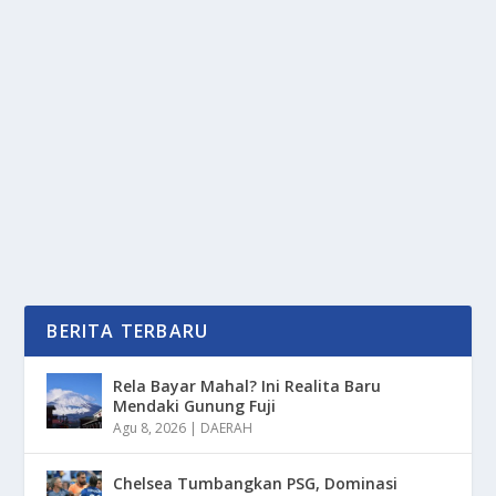
DEMI TIMNAS! PRABOWO MINTA
“BISIKAN” MAUT DARI ZINEDINE ZIDANE
oleh
mimin1 penulis
|
Jan 25, 2026
|
NEWS
|
0
|
Demi Timnas! Prabowo Minta “Bisikan” Maut Dari
Zinedine Zidane Ketika Sela-Sela Waktu...
BACA SELENGKAPNYA
BERITA TERBARU
Rela Bayar Mahal? Ini Realita Baru
Mendaki Gunung Fuji
Agu 8, 2026
|
DAERAH
Chelsea Tumbangkan PSG, Dominasi