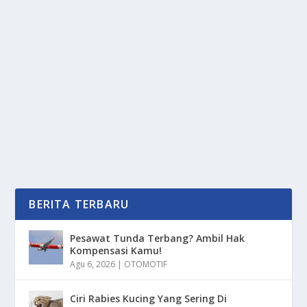
KEPENGURUSAN PMI: SOLUSI KONFLIK
MENUJU PROFESIONALISME
oleh
PortalMedia 24
|
Des 28, 2024
|
NEWS
|
0
|
Kepengurusan PMI Dalam Memilih Pimpinan Telah
Menghadirkan Konflik Dualisme Yang Menjadi
Perhatian...
BACA SELENGKAPNYA
BERITA TERBARU
Pesawat Tunda Terbang? Ambil Hak
Kompensasi Kamu!
Agu 6, 2026
|
OTOMOTIF
Ciri Rabies Kucing Yang Sering Di