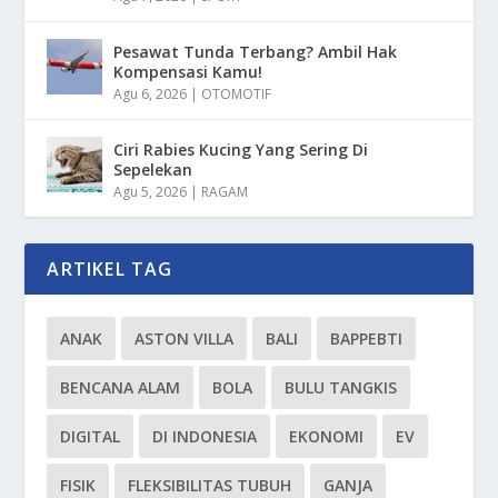
Pesawat Tunda Terbang? Ambil Hak
Kompensasi Kamu!
Agu 6, 2026
|
OTOMOTIF
Ciri Rabies Kucing Yang Sering Di
Sepelekan
Agu 5, 2026
|
RAGAM
ARTIKEL TAG
ANAK
ASTON VILLA
BALI
BAPPEBTI
BENCANA ALAM
BOLA
BULU TANGKIS
DIGITAL
DI INDONESIA
EKONOMI
EV
FISIK
FLEKSIBILITAS TUBUH
GANJA