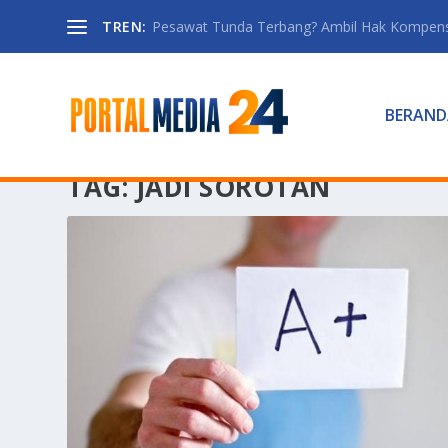
TREN:
Pesawat Tunda Terbang? Ambil Hak Kompen
BERAND
TAG:
JADI SOROTAN