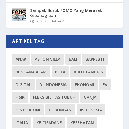
Dampak Buruk FOMO Yang Merusak
Kebahagiaan
Agu 2, 2026
|
RAGAM
ARTIKEL TAG
ANAK
ASTON VILLA
BALI
BAPPEBTI
BENCANA ALAM
BOLA
BULU TANGKIS
DIGITAL
DI INDONESIA
EKONOMI
EV
FISIK
FLEKSIBILITAS TUBUH
GANJA
HINGGA KINI
HUBUNGAN
INDONESIA
ITALIA
KE CISADANE
KESEHATAN