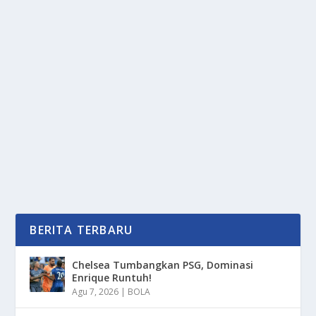
TREND FASHION MENGGUNAKAN TAS
MULTIFUNGSI
oleh
PortalMedia 24
|
Jun 21, 2025
|
TREND
|
0
|
Trend Fashion Menggunakan Tas Multifungsi Memiliki
Keunikan Tersendiri Pastinya Dan Menjadi...
BACA SELENGKAPNYA
BERITA TERBARU
Chelsea Tumbangkan PSG, Dominasi
Enrique Runtuh!
Agu 7, 2026
|
BOLA