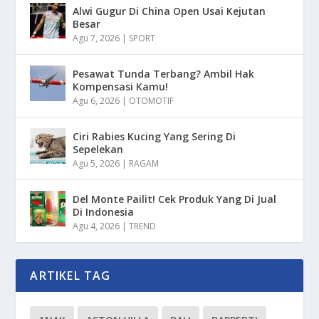
Alwi Gugur Di China Open Usai Kejutan
Besar
Agu 7, 2026
|
SPORT
Pesawat Tunda Terbang? Ambil Hak
Kompensasi Kamu!
Agu 6, 2026
|
OTOMOTIF
Ciri Rabies Kucing Yang Sering Di
Sepelekan
Agu 5, 2026
|
RAGAM
Del Monte Pailit! Cek Produk Yang Di Jual
Di Indonesia
Agu 4, 2026
|
TREND
ARTIKEL TAG