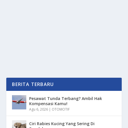
LOKASI BELANJA MURAH DAN
KOMPREHENSIF DI KUALA LUMPUR
oleh
PortalMedia 24
|
Mar 5, 2025
|
DAERAH
|
0
|
Lokasi Belanja Murah Dan Komprehensif Di Kuala
Lumpur Yang Banyak Masyarakat Di Tanah Air Yang...
BACA SELENGKAPNYA
BERITA TERBARU
Pesawat Tunda Terbang? Ambil Hak
Kompensasi Kamu!
Agu 6, 2026
|
OTOMOTIF
Ciri Rabies Kucing Yang Sering Di