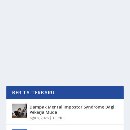
KREASI KUE LEBARAN YANG CANTIK DAN
MENGGODA SELERA
oleh
PortalMedia 24
|
Okt 1, 2025
|
LIFESTYLE
,
RAGAM
|
0
|
Kue Lebaran selalu menjadi primadona saat momen
Idul Fitri tiba, sajian manis ini tidak hanya...
BACA SELENGKAPNYA
BERITA TERBARU
Dampak Mental Impostor Syndrome Bagi
Pekerja Muda
Agu 9, 2026
|
TREND