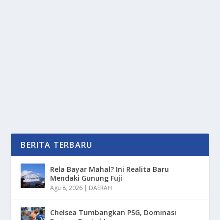
BINTURUNG: SANG “BERUANG-KUCING”
PENJAGA HUTAN ASIA
oleh
PortalMedia 24
|
Des 31, 2025
|
DAERAH
,
NEWS
,
RAGAM
|
0
|
Di kedalaman hutan hujan tropis Asia Tenggara,
terdapat seekor satwa yang seolah-olah dirancang...
BACA SELENGKAPNYA
BERITA TERBARU
Rela Bayar Mahal? Ini Realita Baru
Mendaki Gunung Fuji
Agu 8, 2026
|
DAERAH
Chelsea Tumbangkan PSG, Dominasi