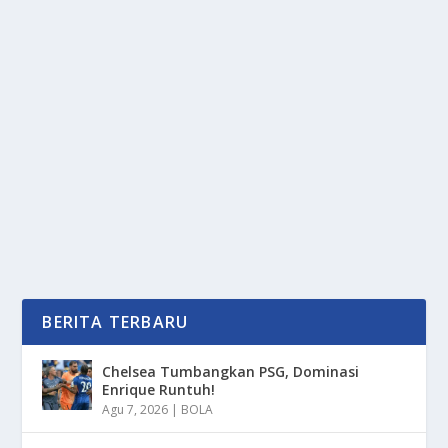
KERICUHAN DEMO DI BINJAI, POLISI JAGA
KETAT KONDUSIVITAS
oleh
PortalMedia 24
|
Sep 3, 2025
|
NEWS
|
0
|
Kericuhan Demo di Kota Binjai, Sumatera Utara,
situasi yang seharusnya menjadi wadah
penyampaian...
BACA SELENGKAPNYA
BERITA TERBARU
Chelsea Tumbangkan PSG, Dominasi
Enrique Runtuh!
Agu 7, 2026
|
BOLA