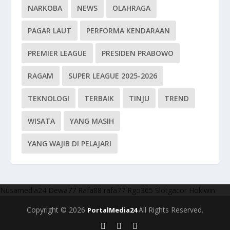
NARKOBA
NEWS
OLAHRAGA
PAGAR LAUT
PERFORMA KENDARAAN
PREMIER LEAGUE
PRESIDEN PRABOWO
RAGAM
SUPER LEAGUE 2025-2026
TEKNOLOGI
TERBAIK
TINJU
TREND
WISATA
YANG MASIH
YANG WAJIB DI PELAJARI
Nusamedia24
Dewa77
Rafa88
rafa77
Rgo365
Slotgacor
Hokiwin
Copyright © 2026
All Rights Reserved.
PortalMedia24