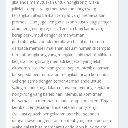
Jika anda memutuskan untuk nongkrong. Maka
pilihlah tempat yang menawarkan harga yang
terjangkau atau bahkan tempat yang menawarkan
promosi.
Dan juga dengan diskon khusus bagi pelajar
atau pengunjung reguler. Terlebih bagi kamu yang
kerap berkumpul dengan teman-teman,
pertimbangkan untuk membawa bekal dari rumah
daripada membeli makanan atau minuman di tempat-
tempat nongkrong yang mungkin lebih mahal.
Alihkan
kegiatan nongkrong menjadi kegiatan yang lebih
ekonomis atau bahkan gratis, seperti piknik di taman,
bersepeda bersama, atau mengikuti acara komunitas.
Bekerja sama dengan teman-teman anda untuk
saling mendukung dalam upaya mengurangi kegiatan
nongkrong yang berlebihan. Membuat komitmen
bersama bisa membantu anda tetap konsisten. Tinjau
kembali pengeluaran anda setelah nongkrong.
Evaluasi apakah pengeluaran tersebut sepadan
dengan kesenangan atau manfaat yang anda peroleh.
Maka hal ini bisa membantu anda lebih bijak dalam