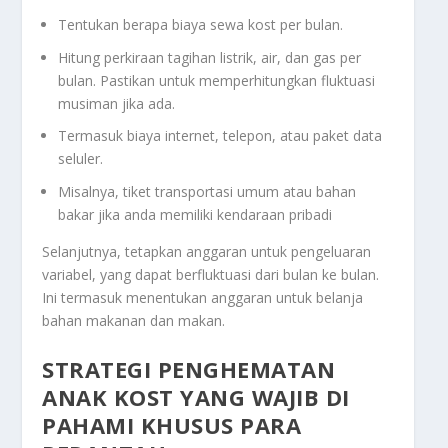
Tentukan berapa biaya sewa kost per bulan.
Hitung perkiraan tagihan listrik, air, dan gas per
bulan. Pastikan untuk memperhitungkan fluktuasi
musiman jika ada.
Termasuk biaya internet, telepon, atau paket data
seluler.
Misalnya, tiket transportasi umum atau bahan
bakar jika anda memiliki kendaraan pribadi
Selanjutnya, tetapkan anggaran untuk pengeluaran
variabel, yang dapat berfluktuasi dari bulan ke bulan.
Ini termasuk menentukan anggaran untuk belanja
bahan makanan dan makan.
STRATEGI PENGHEMATAN
ANAK KOST YANG WAJIB DI
PAHAMI KHUSUS PARA