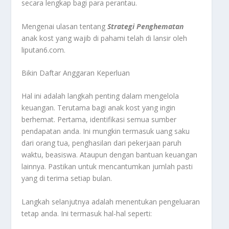
secara lengkap bagi para perantau.
Mengenai ulasan tentang
Strategi Penghematan
anak kost yang wajib di pahami telah di lansir oleh
liputan6.com.
Bikin Daftar Anggaran Keperluan
Hal ini adalah langkah penting dalam mengelola
keuangan. Terutama bagi anak kost yang ingin
berhemat. Pertama, identifikasi semua sumber
pendapatan anda. Ini mungkin termasuk uang saku
dari orang tua, penghasilan dari pekerjaan paruh
waktu, beasiswa. Ataupun dengan bantuan keuangan
lainnya. Pastikan untuk mencantumkan jumlah pasti
yang di terima setiap bulan.
Langkah selanjutnya adalah menentukan pengeluaran
tetap anda. Ini termasuk hal-hal seperti: