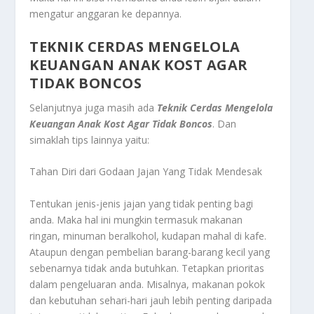
mengatur anggaran ke depannya.
TEKNIK CERDAS MENGELOLA
KEUANGAN ANAK KOST AGAR
TIDAK BONCOS
Selanjutnya juga masih ada
Teknik Cerdas Mengelola
Keuangan Anak Kost Agar Tidak Boncos
.
Dan
simaklah tips lainnya yaitu:
Tahan Diri dari Godaan Jajan Yang Tidak Mendesak
Tentukan jenis-jenis jajan yang tidak penting bagi
anda. Maka hal ini mungkin termasuk makanan
ringan, minuman beralkohol, kudapan mahal di kafe.
Ataupun dengan pembelian barang-barang kecil yang
sebenarnya tidak anda butuhkan. Tetapkan prioritas
dalam pengeluaran anda. Misalnya, makanan pokok
dan kebutuhan sehari-hari jauh lebih penting daripada