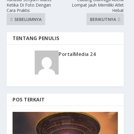
Ketika Di Foto Dengan
Lompat Jauh Memiliki Atlet
Cara Praktis
Hebat
SEBELUMNYA
BERIKUTNYA
TENTANG PENULIS
PortalMedia 24
POS TERKAIT