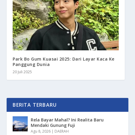
Park Bo Gum Kuasai 2025: Dari Layar Kaca Ke
Panggung Dunia
20 Juli 2025
BERITA TERBARU
Rela Bayar Mahal? Ini Realita Baru
Mendaki Gunung Fuji
Agu 8, 2026
|
DAERAH