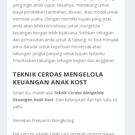
yang ingin anda capai. Misalnya, menabung untuk
biaya pendidikan tambahan, liburan, atau modal untuk
memulai usaha. Dengan memiliki tujuan yang jelas,
anda akan lebih termotivasi untuk mengelola
keuangan dengan lebih bijaksana. Sisihkan sebagian
dari pemasukan anda untuk di tabung. Ini bisa menjadi
dana darurat untuk keperluan mendesak atau
tabungan jangka panjang untuk tujuan tertentu.
Prioritaskan tabungan sebagai bagian dari anggaran.
TEKNIK CERDAS MENGELOLA
KEUANGAN ANAK KOST
Selain itu, masih ada
Teknik Cerdas Mengelola
Keuangan Anak Kost
.
Dan kelanjutan dari tips satu ini
yaitu:
Menekan Frekuensi Nongkrong
Hal satu ini adalah salah satu langkah penting dalam