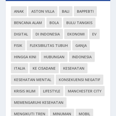
ANAK
ASTON VILLA
BALI
BAPPEBTI
BENCANA ALAM
BOLA
BULU TANGKIS
DIGITAL
DI INDONESIA
EKONOMI
EV
FISIK
FLEKSIBILITAS TUBUH
GANJA
HINGGA KINI
HUBUNGAN
INDONESIA
ITALIA
KE CISADANE
KESEHATAN
KESEHATAN MENTAL
KONSEKUENSI NEGATIF
KRISIS IKLIM
LIFESTYLE
MANCHESTER CITY
MEMENGARUHI KESEHATAN
MENGIKUTI TREN
MINUMAN
MOBIL