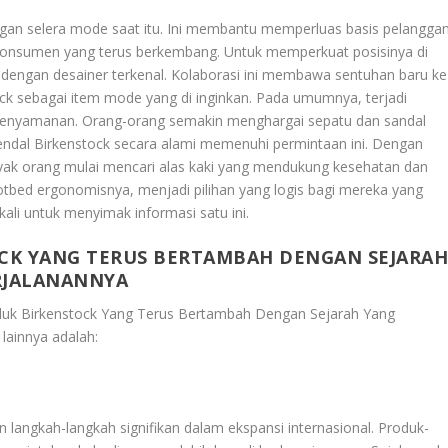
engan selera mode saat itu. Ini membantu memperluas basis pelangga
konsumen yang terus berkembang. Untuk memperkuat posisinya di
 dengan desainer terkenal. Kolaborasi ini membawa sentuhan baru ke
ock sebagai item mode yang di inginkan. Pada umumnya, terjadi
 kenyamanan. Orang-orang semakin menghargai sepatu dan sandal
sendal Birkenstock secara alami memenuhi permintaan ini. Dengan
yak orang mulai mencari alas kaki yang mendukung kesehatan dan
otbed ergonomisnya, menjadi pilihan yang logis bagi mereka yang
li untuk menyimak informasi satu ini.
CK YANG TERUS BERTAMBAH DENGAN SEJARA
RJALANANNYA
duk Birkenstock Yang Terus Bertambah Dengan Sejarah Yang
 lainnya adalah:
 langkah-langkah signifikan dalam ekspansi internasional. Produk-