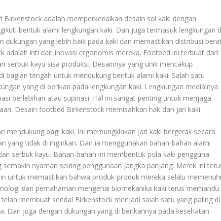
arl Birkenstock adalah memperkenalkan desain sol kaki dengan
gikuti bentuk alami lengkungan kaki. Dan juga termasuk lengkungan d
n dukungan yang lebih baik pada kaki dan memastikan distribusi bera
 adalah inti dari inovasi ergonomis mereka. Footbed ini terbuat dari
n serbuk kayu sisa produksi. Desainnya yang unik mencakup
 di bagian tengah untuk mendukung bentuk alami kaki. Salah satu
kungan yang di berikan pada lengkungan kaki. Lengkungan medialnya
 berlebihan atau supinasi. Hal ini sangat penting untuk menjaga
. Desain footbed Birkenstock memisahkan hak dan jari kaki.
 mendukung bagi kaki. Ini memungkinkan jari kaki bergerak secara
n yang tidak di inginkan. Dan ia menggunakan bahan-bahan alami
s dan serbuk kayu. Bahan-bahan ini membentuk pola kaki pengguna
g semakin nyaman seiring penggunaan jangka panjang. Merek ini teru
sain untuk memastikan bahwa produk-produk mereka selalu memenuh
teknologi dan pemahaman mengenai biomekanika kaki terus memandu
 telah membuat sendal Birkenstock menjadi salah satu yang paling di
asa. Dan juga dengan dukungan yang di berikannya pada kesehatan