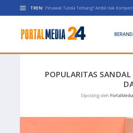
TREN:
Pesawat Tunda Terbang? Ambil Hak Kompen
BERAND
POPULARITAS SANDAL
D
Diposting oleh
PortalMedi