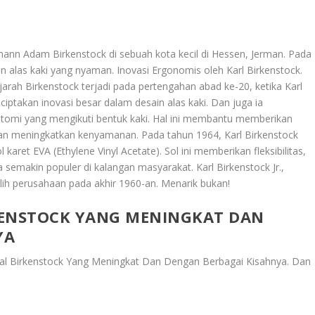
ohann Adam Birkenstock di sebuah kota kecil di Hessen, Jerman. Pada
 alas kaki yang nyaman. Inovasi Ergonomis oleh Karl Birkenstock.
rah Birkenstock terjadi pada pertengahan abad ke-20, ketika Karl
ptakan inovasi besar dalam desain alas kaki. Dan juga ia
tomi yang mengikuti bentuk kaki. Hal ini membantu memberikan
dan meningkatkan kenyamanan. Pada tahun 1964, Karl Birkenstock
ret EVA (Ethylene Vinyl Acetate). Sol ini memberikan fleksibilitas,
semakin populer di kalangan masyarakat. Karl Birkenstock Jr.,
lih perusahaan pada akhir 1960-an. Menarik bukan!
KENSTOCK YANG MENINGKAT DAN
YA
dal Birkenstock Yang Meningkat Dan Dengan Berbagai Kisahnya
. Dan