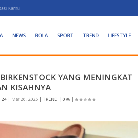
sasi Kamu!
A
NEWS
BOLA
SPORT
TREND
LIFESTYLE
 BIRKENSTOCK YANG MENINGKAT
AN KISAHNYA
a 24
|
Mar 26, 2025
|
TREND
|
0
|