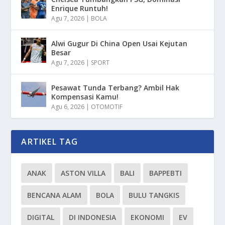
Enrique Runtuh!
Agu 7, 2026
|
BOLA
Alwi Gugur Di China Open Usai Kejutan
Besar
Agu 7, 2026
|
SPORT
Pesawat Tunda Terbang? Ambil Hak
Kompensasi Kamu!
Agu 6, 2026
|
OTOMOTIF
ARTIKEL TAG
ANAK
ASTON VILLA
BALI
BAPPEBTI
BENCANA ALAM
BOLA
BULU TANGKIS
DIGITAL
DI INDONESIA
EKONOMI
EV