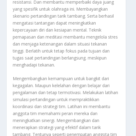
resistansi. Dan membantu memperbaiki daya juang
yang spesifik untuk olahraga ini. Membayangkan
skenario pertandingan tarik tambang. Serta berhasil
mengatasi tantangan dapat meningkatkan
kepercayaan diri dan kesiapan mental. Teknik
pernapasan dan meditasi membantu mengelola stres
dan menjaga ketenangan dalam situasi tekanan
tinggi. Berlatih untuk tetap fokus pada tujuan dan
tugas saat pertandingan berlangsung. meskipun
menghadapi tekanan.
Mengembangkan kemampuan untuk bangkit dari
kegagalan. Maupun kelelahan dengan belajar dari
pengalaman dan tetap termotivasi. Melakukan latihan
simulasi pertandingan untuk mempraktikkan
koordinasi dan strategi tim. Latihan ini membantu
anggota tim memahami peran mereka dan
meningkatkan sinergi. Mengembangkan dan
menerapkan strategi yang efektif dalam tarik
tambang. Tentunya seperti penempatan anggota tim