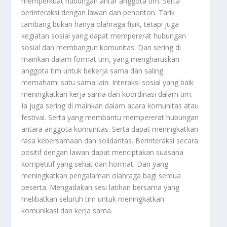
memperkuat hubungan antar anggota tim. Serta
berinteraksi dengan lawan dan penonton. Tarik
tambang bukan hanya olahraga fisik, tetapi juga
kegiatan sosial yang dapat mempererat hubungan
sosial dan membangun komunitas. Dan sering di
mainkan dalam format tim, yang mengharuskan
anggota tim untuk bekerja sama dan saling
memahami satu sama lain. Interaksi sosial yang baik
meningkatkan kerja sama dan koordinasi dalam tim.
Ia juga sering di mainkan dalam acara komunitas atau
festival. Serta yang membantu mempererat hubungan
antara anggota komunitas. Serta dapat meningkatkan
rasa kebersamaan dan solidaritas. Berinteraksi secara
positif dengan lawan dapat menciptakan suasana
kompetitif yang sehat dan hormat. Dan yang
meningkatkan pengalaman olahraga bagi semua
peserta. Mengadakan sesi latihan bersama yang
melibatkan seluruh tim untuk meningkatkan
komunikasi dan kerja sama.