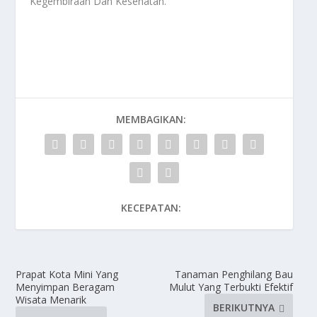
Kegembiraan Dan Kesehatan
.
MEMBAGIKAN:
KECEPATAN:
Prapat Kota Mini Yang
Tanaman Penghilang Bau
Menyimpan Beragam
Mulut Yang Terbukti Efektif
Wisata Menarik
BERIKUTNYA