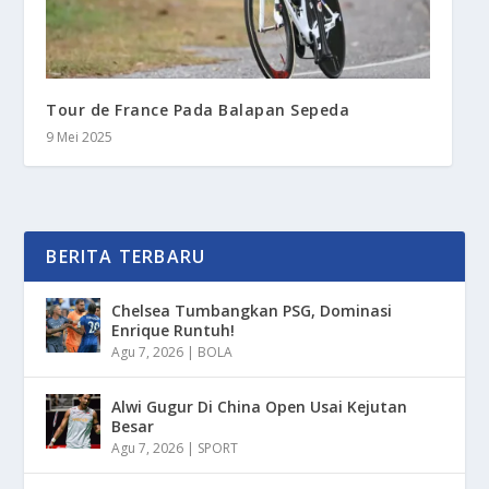
Tour de France Pada Balapan Sepeda
9 Mei 2025
BERITA TERBARU
Chelsea Tumbangkan PSG, Dominasi
Enrique Runtuh!
Agu 7, 2026
|
BOLA
Alwi Gugur Di China Open Usai Kejutan
Besar
Agu 7, 2026
|
SPORT