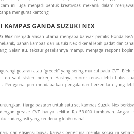
cam ini juga menjadi bentuk kreativitas mekanik dalam menjawa
 tanpa menguras kantong.
 KAMPAS GANDA SUZUKI NEX
ki Nex
menjadi alasan utama mengapa banyak pemilik Honda BeA
mekanik, bahan kampas dari Suzuki Nex dikenal lebih padat dan taha
ng. Selain itu, tekstur gesekannya mampu menjaga respons koplin
urangi getaran atau “gredek” yang sering muncul pada CVT. Efek in
sten saat sistem bekerja. Hasilnya, motor terasa lebih halus saa
adat. Pengguna pun mendapatkan pengalaman berkendara yang lebi
guntungkan. Harga pasaran untuk satu set kampas Suzuki Nex berkisa
dengan grease CVT hanya sekitar Rp 53.000 tambahan. Angka in
ku cadang asli yang cenderung lebih mahal.
n, dan efisiensi biaya, banyak pengguna menilai solusi ini sebaga