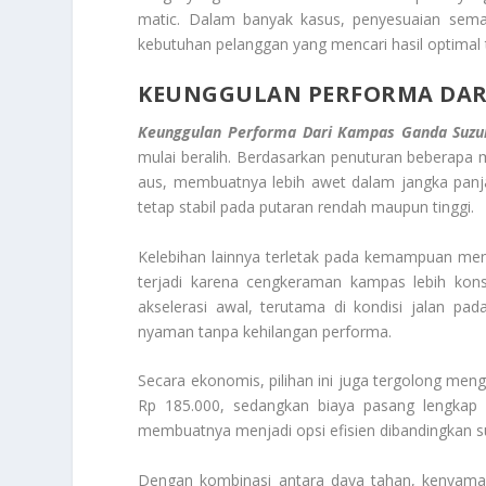
matic. Dalam banyak kasus, penyesuaian sema
kebutuhan pelanggan yang mencari hasil optimal
KEUNGGULAN PERFORMA DARI
Keunggulan Performa Dari Kampas Ganda Suzu
mulai beralih. Berdasarkan penuturan beberapa 
aus, membuatnya lebih awet dalam jangka panja
tetap stabil pada putaran rendah maupun tinggi.
Kelebihan lainnya terletak pada kemampuan meng
terjadi karena cengkeraman kampas lebih konsi
akselerasi awal, terutama di kondisi jalan p
nyaman tanpa kehilangan performa.
Secara ekonomis, pilihan ini juga tergolong men
Rp 185.000, sedangkan biaya pasang lengkap 
membuatnya menjadi opsi efisien dibandingkan su
Dengan kombinasi antara daya tahan, kenyamana