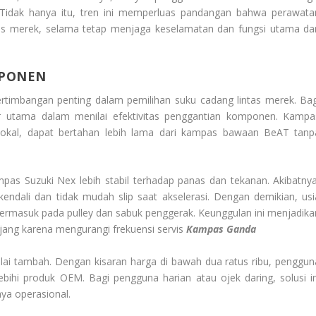
 Tidak hanya itu, tren ini memperluas pandangan bahwa perawata
itas merek, selama tetap menjaga keselamatan dan fungsi utama dar
MPONEN
rtimbangan penting dalam pemilihan suku cadang lintas merek. Bag
or utama dalam menilai efektivitas penggantian komponen. Kampa
lokal, dapat bertahan lebih lama dari kampas bawaan BeAT tanp
mpas Suzuki Nex lebih stabil terhadap panas dan tekanan. Akibatnya
endali dan tidak mudah slip saat akselerasi. Dengan demikian, usi
termasuk pada pulley dan sabuk penggerak. Keunggulan ini menjadika
njang karena mengurangi frekuensi servis
Kampas Ganda
nilai tambah. Dengan kisaran harga di bawah dua ratus ribu, penggun
hi produk OEM. Bagi pengguna harian atau ojek daring, solusi in
ya operasional.