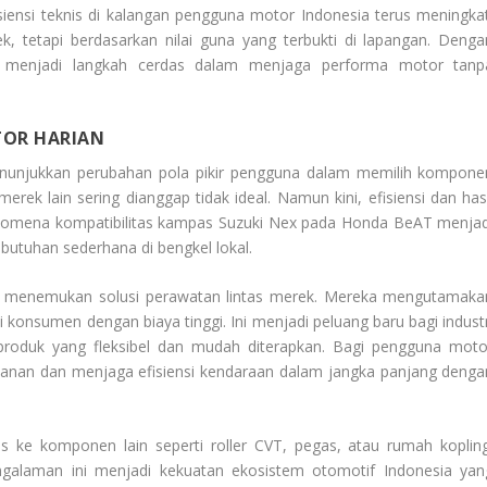
iensi teknis di kalangan pengguna motor Indonesia terus meningkat
 tetapi berdasarkan nilai guna yang terbukti di lapangan. Denga
ni menjadi langkah cerdas dalam menjaga performa motor tanp
TOR HARIAN
unjukkan perubahan pola pikir pengguna dalam memilih kompone
ek lain sering dianggap tidak ideal. Namun kini, efisiensi dan hasi
enomena kompatibilitas kampas Suzuki Nex pada Honda BeAT menjad
kebutuhan sederhana di bengkel lokal.
lam menemukan solusi perawatan lintas merek. Mereka mengutamaka
nsumen dengan biaya tinggi. Ini menjadi peluang baru bagi industr
produk yang fleksibel dan mudah diterapkan. Bagi pengguna moto
ulanan dan menjaga efisiensi kendaraan dalam jangka panjang denga
 ke komponen lain seperti roller CVT, pegas, atau rumah kopling
ngalaman ini menjadi kekuatan ekosistem otomotif Indonesia yan