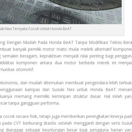
ki Nex Ternyata Cocok Untuk Honda BeAT
ang Dengan Mudah Pada Honda BeAT Tanpa Modifikasi Teknis Bera
uat banyak pemilik motor matic mulai melirik alternatif kompone
g semakin beragam, kepraktisan menjadi nilai penting bagi penggun
tibilitas komponen antara dua motor berbeda merek ini menjad
munitas otomotif.
 ekonomis, dan mudah ditemukan membuat pengendara lebih terbuk
, penggunaan kampas dari Suzuki Nex untuk Honda BeAT menari
duanya memang memiliki kemiripan struktur dasar. Hal inilah yan
ncar tanpa gangguan performa.
a cocok secara fisik, tetapi juga memberikan peningkatan kinerja pad
 pada CVT berkurang drastis setelah mengganti dengan versi Suzuk
njang dianggap sebagai keuntungan besar bagi pengguna harian yan