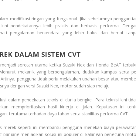
am modifikasi ringan yang fungsional. Jika sebelumnya penggantia
 kini pendekatannya lebih praktis dan berbasis performa. Denga
mati pengalaman berkendara yang lebih halus dan hemat tanp
REK DALAM SISTEM CVT
menjadi sorotan utama ketika Suzuki Nex dan Honda BeAT terbukt
 Menurut mekanik yang berpengalaman, dudukan kampas serta pe
 Artinya, pengguna tidak perlu melakukan ubahan besar atau membel
snya dengan versi Suzuki Nex, motor sudah siap melaju.
si dalam pendekatan teknis di dunia bengkel. Para teknisi kini tida
kan memprioritaskan hasil kinerja di jalan. Keputusan ini tent
an, terutama terhadap daya tahan serta stabilitas performa CVT.
tas merek seperti ini membantu pengguna menekan biaya perawatan
 panjang menjadikan solusi ini populer di kalangan pengguna moto