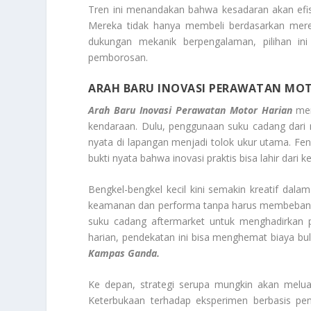
Tren ini menandakan bahwa kesadaran akan efis
Mereka tidak hanya membeli berdasarkan merek,
dukungan mekanik berpengalaman, pilihan i
pemborosan.
ARAH BARU INOVASI PERAWATAN MO
Arah Baru Inovasi Perawatan Motor Harian
men
kendaraan. Dulu, penggunaan suku cadang dari mer
nyata di lapangan menjadi tolok ukur utama. F
bukti nyata bahwa inovasi praktis bisa lahir dari 
Bengkel-bengkel kecil kini semakin kreatif da
keamanan dan performa tanpa harus membebani ko
suku cadang aftermarket untuk menghadirkan 
harian, pendekatan ini bisa menghemat biaya b
Kampas Ganda.
Ke depan, strategi serupa mungkin akan meluas
Keterbukaan terhadap eksperimen berbasis pe