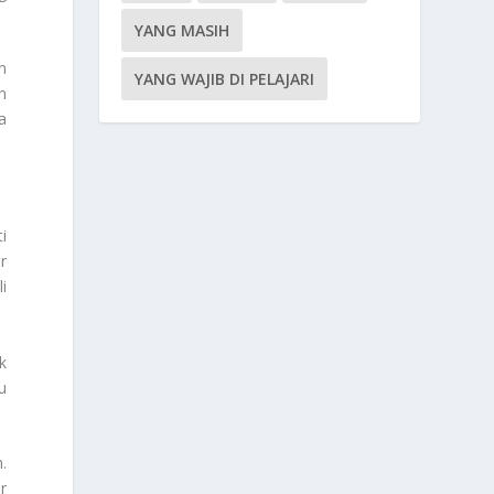
YANG MASIH
n
YANG WAJIB DI PELAJARI
n
a
i
r
i
k
u
.
r