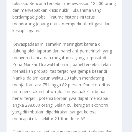
raksasa. Bencana tersebut menewaskan 18.500 orang
dan menyebabkan krisis nuklir Fukushima yang
berdampak global. Trauma historis ini terus
mendorong Jepang untuk memperkuat mitigasi dan
kesiapsiagaan.
Kewaspadaan ini semakin meningkat karena di
dukung oleh laporan dari panel ahli pemerintah yang
menyoroti ancaman
megathrust
yang terpusat di
Zona Nankai. Di awal tahun ini, panel tersebut telah
menaikkan probabilitas terjadinya gempa besar di
Nankai dalam kurun waktu 30 tahun mendatang
menjadi antara 75 hingga 82 persen. Panel otoritas
memperkirakan bahwa jika
‘megaquake’
ini benar-
benar terjadi, potensi korban jiwa dapat mencapai
angka 298.000 orang. Selain itu, kerugian ekonomi
yang ditimbulkan diperkirakan sangat kolosal,
mencapai nilai sekitar 2 triliun dolar AS.
Oleh karena itu, setiap guncangan kuat, terlepas dari