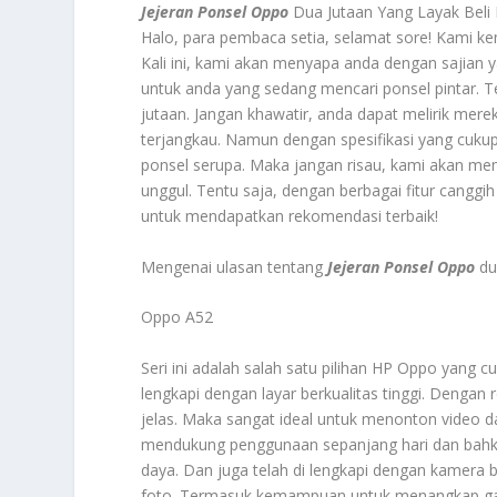
Jejeran Ponsel Oppo
Dua Jutaan Yang Layak Beli 
Halo, para pembaca setia, selamat sore! Kami kem
Kali ini, kami akan menyapa anda dengan sajian
untuk anda yang sedang mencari ponsel pintar. T
jutaan. Jangan khawatir, anda dapat melirik mere
terjangkau. Namun dengan spesifikasi yang cuku
ponsel serupa. Maka jangan risau, kami akan m
unggul. Tentu saja, dengan berbagai fitur cangg
untuk mendapatkan rekomendasi terbaik!
Mengenai ulasan tentang
Jejeran Ponsel Oppo
dua
Oppo A52
Seri ini adalah salah satu pilihan HP Oppo yang c
lengkapi dengan layar berkualitas tinggi. Denga
jelas. Maka sangat ideal untuk menonton video 
mendukung penggunaan sepanjang hari dan bahka
daya. Dan juga telah di lengkapi dengan kamera 
foto. Termasuk kemampuan untuk menangkap gam