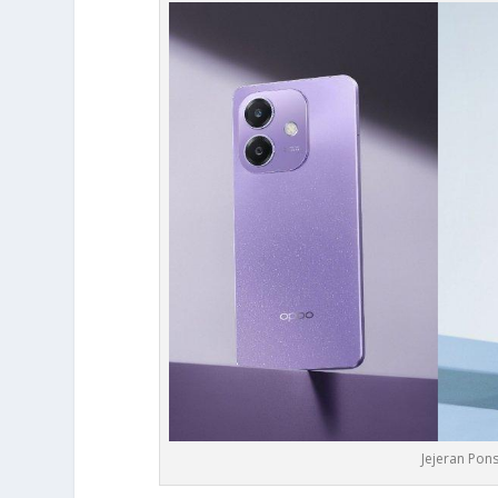
Jejeran Pon