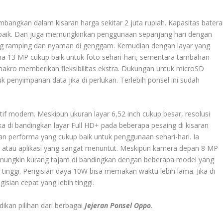
timbangkan dalam kisaran harga sekitar 2 juta rupiah. Kapasitas batera
aik. Dan juga memungkinkan penggunaan sepanjang hari dengan
yang ramping dan nyaman di genggam. Kemudian dengan layar yang
a 13 MP cukup baik untuk foto sehari-hari, sementara tambahan
kro memberikan fleksibilitas ekstra. Dukungan untuk microSD
enyimpanan data jika di perlukan. Terlebih ponsel ini sudah
if modern. Meskipun ukuran layar 6,52 inch cukup besar, resolusi
ka di bandingkan layar Full HD+ pada beberapa pesaing di kisaran
n performa yang cukup baik untuk penggunaan sehari-hari. Ia
 atau aplikasi yang sangat menuntut. Meskipun kamera depan 8 MP
a mungkin kurang tajam di bandingkan dengan beberapa model yang
inggi. Pengisian daya 10W bisa memakan waktu lebih lama. Jika di
ian cepat yang lebih tinggi.
dikan pilihan dari berbagai
Jejeran Ponsel Oppo
.