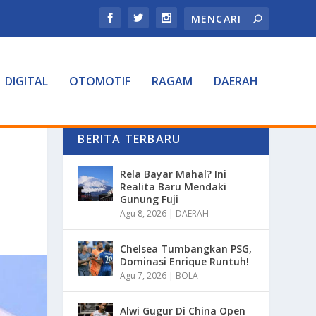
DIGITAL
OTOMOTIF
RAGAM
DAERAH
BERITA TERBARU
Rela Bayar Mahal? Ini
Realita Baru Mendaki
Gunung Fuji
Agu 8, 2026
|
DAERAH
Chelsea Tumbangkan PSG,
Dominasi Enrique Runtuh!
Agu 7, 2026
|
BOLA
Alwi Gugur Di China Open