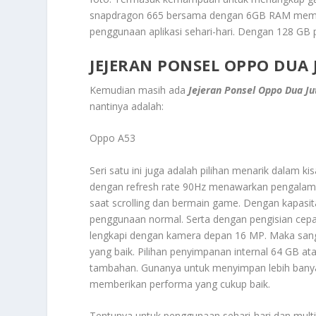
snapdragon 665 bersama dengan 6GB RAM member
penggunaan aplikasi sehari-hari. Dengan 128 GB
JEJERAN PONSEL OPPO DUA 
Kemudian masih ada
Jejeran Ponsel Oppo Dua Ju
nantinya adalah:
Oppo A53
Seri satu ini juga adalah pilihan menarik dalam ki
dengan refresh rate 90Hz menawarkan pengalaman 
saat scrolling dan bermain game. Dengan kapasi
penggunaan normal. Serta dengan pengisian cepa
lengkapi dengan kamera depan 16 MP. Maka sanga
yang baik. Pilihan penyimpanan internal 64 GB at
tambahan. Gunanya untuk menyimpan lebih bany
memberikan performa yang cukup baik.
Tentunya untuk penggunaan sehari-hari dan multit