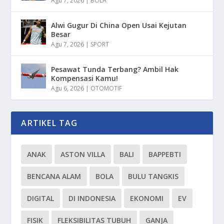
Agu 7, 2026
|
BOLA
Alwi Gugur Di China Open Usai Kejutan
Besar
Agu 7, 2026
|
SPORT
Pesawat Tunda Terbang? Ambil Hak
Kompensasi Kamu!
Agu 6, 2026
|
OTOMOTIF
ARTIKEL TAG
ANAK
ASTON VILLA
BALI
BAPPEBTI
BENCANA ALAM
BOLA
BULU TANGKIS
DIGITAL
DI INDONESIA
EKONOMI
EV
FISIK
FLEKSIBILITAS TUBUH
GANJA