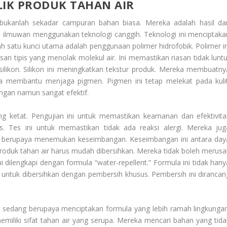
LIK PRODUK TAHAN AIR
bukanlah sekadar campuran bahan biasa. Mereka adalah hasil dar
a ilmuwan menggunakan teknologi canggih. Teknologi ini menciptaka
h satu kunci utama adalah penggunaan polimer hidrofobik. Polimer in
san tipis yang menolak molekul air. Ini memastikan riasan tidak luntu
silikon. Silikon ini meningkatkan tekstur produk. Mereka membuatny
juga membantu menjaga pigmen. Pigmen ini tetap melekat pada kulit
ngan namun sangat efektif.
ng ketat. Pengujian ini untuk memastikan keamanan dan efektivita
s. Tes ini untuk memastikan tidak ada reaksi alergi. Mereka jug
juga berupaya menemukan keseimbangan. Keseimbangan ini antara day
roduk tahan air harus mudah dibersihkan. Mereka tidak boleh merusa
i dilengkapi dengan formula “water-repellent.” Formula ini tidak hany
untuk dibersihkan dengan pembersih khusus. Pembersih ini dirancan
eliti sedang berupaya menciptakan formula yang lebih ramah lingkungan
miliki sifat tahan air yang serupa. Mereka mencari bahan yang tida