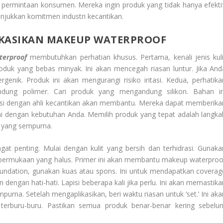
 permintaan konsumen. Mereka ingin produk yang tidak hanya efektif
unjukkan komitmen industri kecantikan.
IKASIKAN MAKEUP WATERPROOF
terproof
membutuhkan perhatian khusus. Pertama, kenali jenis kuli
produk yang bebas minyak. Ini akan mencegah riasan luntur. Jika And
lergenik. Produk ini akan mengurangi risiko iritasi. Kedua, perhatika
dung polimer. Cari produk yang mengandung silikon. Bahan in
si dengan ahli kecantikan akan membantu. Mereka dapat memberika
ai dengan kebutuhan Anda. Memilih produk yang tepat adalah langka
n yang sempurna.
ngat penting. Mulai dengan kulit yang bersih dan terhidrasi. Gunaka
n permukaan yang halus. Primer ini akan membantu makeup waterproo
undation, gunakan kuas atau spons. Ini untuk mendapatkan coverag
dengan hati-hati. Lapisi beberapa kali jika perlu. Ini akan memastika
mpurna. Setelah mengaplikasikan, beri waktu riasan untuk ‘set.’ Ini ak
erburu-buru. Pastikan semua produk benar-benar kering sebelu