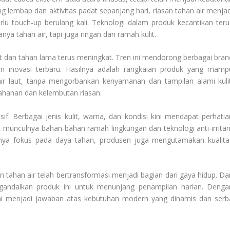
ng lembap dan aktivitas padat sepanjang hari, riasan tahan air menjad
erlu touch-up berulang kali. Teknologi dalam produk kecantikan teru
a tahan air, tapi juga ringan dan ramah kulit.
 dan tahan lama terus meningkat. Tren ini mendorong berbagai bran
 inovasi terbaru. Hasilnya adalah rangkaian produk yang mamp
ir laut, tanpa mengorbankan kenyamanan dan tampilan alami kulit
tahanan dan kelembutan riasan.
if. Berbagai jenis kulit, warna, dan kondisi kini mendapat perhatia
 munculnya bahan-bahan ramah lingkungan dan teknologi anti-irritan
nya fokus pada daya tahan, produsen juga mengutamakan kualita
tahan air telah bertransformasi menjadi bagian dari gaya hidup. Dar
ngandalkan produk ini untuk menunjang penampilan harian. Denga
ini menjadi jawaban atas kebutuhan modern yang dinamis dan serb