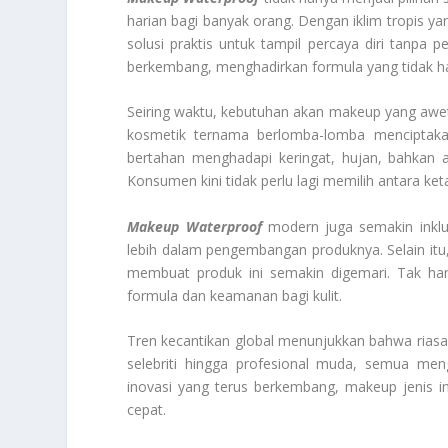
harian bagi banyak orang. Dengan iklim tropis ya
solusi praktis untuk tampil percaya diri tanpa p
berkembang, menghadirkan formula yang tidak hany
Seiring waktu, kebutuhan akan makeup yang awet
kosmetik ternama berlomba-lomba menciptakan
bertahan menghadapi keringat, hujan, bahkan a
Konsumen kini tidak perlu lagi memilih antara ke
Makeup Waterproof
modern juga semakin inklus
lebih dalam pengembangan produknya. Selain itu,
membuat produk ini semakin digemari. Tak ha
formula dan keamanan bagi kulit.
Tren kecantikan global menunjukkan bahwa riasan 
selebriti hingga profesional muda, semua me
inovasi yang terus berkembang, makeup jenis 
cepat.