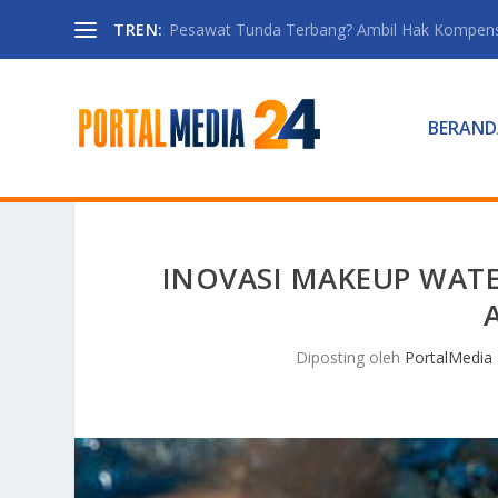
TREN:
Pesawat Tunda Terbang? Ambil Hak Kompen
BERAND
INOVASI MAKEUP WATE
Diposting oleh
PortalMedia