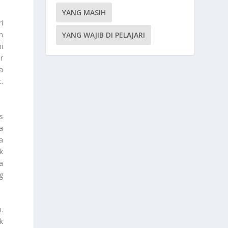
YANG MASIH
i
n
YANG WAJIB DI PELAJARI
i
r
a
.
s
a
a
k
a
g
.
k