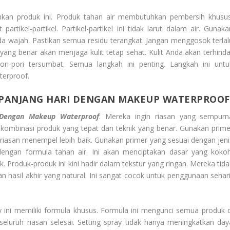
an produk ini. Produk tahan air membutuhkan pembersih khusus
rtikel-partikel. Partikel-partikel ini tidak larut dalam air. Gunaka
pada wajah. Pastikan semua residu terangkat. Jangan menggosok terlal
yang benar akan menjaga kulit tetap sehat. Kulit Anda akan terhinda
pori-pori tersumbat. Semua langkah ini penting. Langkah ini untu
erproof.
EPANJANG HARI DENGAN MAKEUP WATERPROOF
 Dengan Makeup Waterproof
. Mereka ingin riasan yang sempurn
ah kombinasi produk yang tepat dan teknik yang benar. Gunakan prime
iasan menempel lebih baik. Gunakan primer yang sesuai dengan jeni
n dengan formula tahan air. Ini akan menciptakan dasar yang kokoh
 Produk-produk ini kini hadir dalam tekstur yang ringan. Mereka tida
hasil akhir yang natural. Ini sangat cocok untuk penggunaan sehari
ay ini memiliki formula khusus. Formula ini mengunci semua produk d
eluruh riasan selesai. Setting spray tidak hanya meningkatkan day