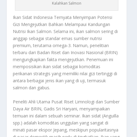
Kalahkan Salmon
Ikan Sidat Indonesia
Ternyata Menyimpan Potensi
Gizi Mengejutkan Bahkan Melampaui Kandungan
Nutrisi Ikan Salmon. Selama ini, ikan salmon sering di
anggap sebagai standar emas sumber nutrisi
premium, terutama omega-3. Namun, penelitian
terbaru dari Badan Riset dan Inovasi Nasional (BRIN)
mengungkapkan fakta mengejutkan. Penemuan ini
memposisikan ikan sidat sebagai komoditas
perikanan strategis yang memiliki nilai gizi tertinggi di
antara berbagai jenis ikan yang di uji, termasuk
salmon dan gabus.
Peneliti Ahli Utama Pusat Riset Limnologi dan Sumber
Daya Air BRIN, Gadis Sri Haryani, menyampaikan
temuan ini dalam sebuah seminar. Ikan sidat (
Anguilla
spp.
) adalah komoditas unggulan yang sangat di
minati pasar ekspor Jepang, meskipun popularitasnya
di pasar domestik masih perlu di tingkatkan. Ikan yang