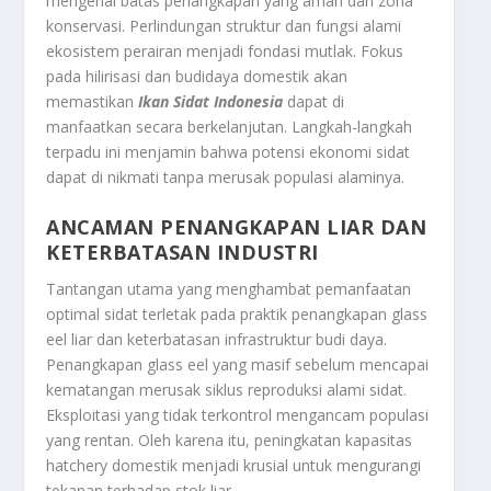
mengenai batas penangkapan yang aman dan zona
konservasi. Perlindungan struktur dan fungsi alami
ekosistem perairan menjadi fondasi mutlak. Fokus
pada hilirisasi dan budidaya domestik akan
memastikan
Ikan Sidat Indonesia
dapat di
manfaatkan secara berkelanjutan. Langkah-langkah
terpadu ini menjamin bahwa potensi ekonomi sidat
dapat di nikmati tanpa merusak populasi alaminya.
ANCAMAN PENANGKAPAN LIAR DAN
KETERBATASAN INDUSTRI
Tantangan utama yang menghambat pemanfaatan
optimal sidat terletak pada praktik penangkapan
glass
eel
liar dan keterbatasan infrastruktur budi daya.
Penangkapan
glass eel
yang masif sebelum mencapai
kematangan merusak siklus reproduksi alami sidat.
Eksploitasi yang tidak terkontrol mengancam populasi
yang rentan. Oleh karena itu, peningkatan kapasitas
hatchery
domestik menjadi krusial untuk mengurangi
tekanan terhadap stok liar.