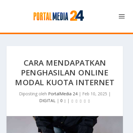
CARA MENDAPATKAN
PENGHASILAN ONLINE
MODAL KUOTA INTERNET
Diposting oleh
PortalMedia 24
|
Feb 10, 2025
|
DIGITAL
|
0
|