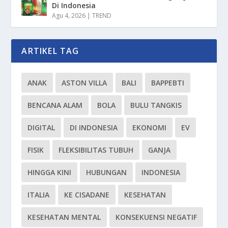
Di Indonesia
Agu 4, 2026
|
TREND
ARTIKEL TAG
ANAK
ASTON VILLA
BALI
BAPPEBTI
BENCANA ALAM
BOLA
BULU TANGKIS
DIGITAL
DI INDONESIA
EKONOMI
EV
FISIK
FLEKSIBILITAS TUBUH
GANJA
HINGGA KINI
HUBUNGAN
INDONESIA
ITALIA
KE CISADANE
KESEHATAN
KESEHATAN MENTAL
KONSEKUENSI NEGATIF