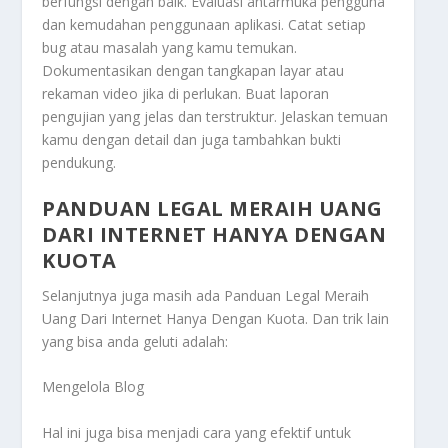
berfungsi dengan baik. Evaluasi antarmuka pengguna
dan kemudahan penggunaan aplikasi. Catat setiap
bug atau masalah yang kamu temukan.
Dokumentasikan dengan tangkapan layar atau
rekaman video jika di perlukan. Buat laporan
pengujian yang jelas dan terstruktur. Jelaskan temuan
kamu dengan detail dan juga tambahkan bukti
pendukung.
PANDUAN LEGAL MERAIH UANG
DARI INTERNET HANYA DENGAN
KUOTA
Selanjutnya juga masih ada
Panduan Legal Meraih
Uang Dari Internet Hanya Dengan Kuota
. Dan trik lain
yang bisa anda geluti adalah:
Mengelola Blog
Hal ini juga bisa menjadi cara yang efektif untuk