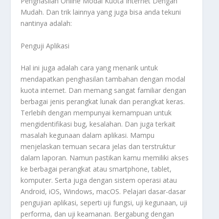
Penghasilan Online Modal Kuota Internet Dengan
Mudah
. Dan trik lainnya yang juga bisa anda tekuni
nantinya adalah:
Penguji Aplikasi
Hal ini juga adalah cara yang menarik untuk
mendapatkan penghasilan tambahan dengan modal
kuota internet. Dan memang sangat familiar dengan
berbagai jenis perangkat lunak dan perangkat keras.
Terlebih dengan mempunyai kemampuan untuk
mengidentifikasi bug, kesalahan. Dan juga terkait
masalah kegunaan dalam aplikasi. Mampu
menjelaskan temuan secara jelas dan terstruktur
dalam laporan. Namun pastikan kamu memiliki akses
ke berbagai perangkat atau smartphone, tablet,
komputer. Serta juga dengan sistem operasi atau
Android, iOS, Windows, macOS. Pelajari dasar-dasar
pengujian aplikasi, seperti uji fungsi, uji kegunaan, uji
performa, dan uji keamanan. Bergabung dengan