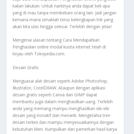
kalian lakukan. Untuk nantinya anda dapat beli apa
yang di mau tanpa membebani orang lain. Jadi jangan
kemana-mana simaklah terus kelengkapan trik yang
akan kita ulas hingga selesai. Terlebih dengan jelas!
Mengenai ulasan tentang
Cara Mendapatkan
Penghasilan
online modal kuota internet telah di
tinjau oleh Tokopedia.com.
Desain Grafis
Menguasai alat desain seperti Adobe Photoshop,
Illustrator, CorelDRAW. Ataupun dengan aplikasi
desain gratis seperti Canva dan GIMP dapat
membantu juga dalam menghasilkan uang. Terlebih
anda yang memang mampu menghasilkan ide-ide
desain yang inovatif dan menarik. Mengetahui tren
desain terkini dan mampu menyesuaikannya dengan
kebutuhan klien. Kumpulkan dan pamerkan hasil karya