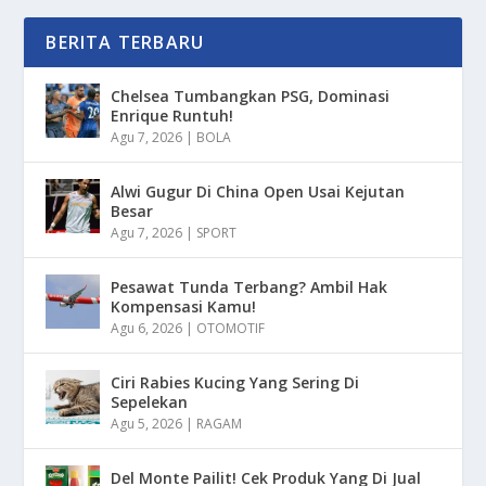
BERITA TERBARU
Chelsea Tumbangkan PSG, Dominasi
Enrique Runtuh!
Agu 7, 2026
|
BOLA
Alwi Gugur Di China Open Usai Kejutan
Besar
Agu 7, 2026
|
SPORT
Pesawat Tunda Terbang? Ambil Hak
Kompensasi Kamu!
Agu 6, 2026
|
OTOMOTIF
Ciri Rabies Kucing Yang Sering Di
Sepelekan
Agu 5, 2026
|
RAGAM
Del Monte Pailit! Cek Produk Yang Di Jual