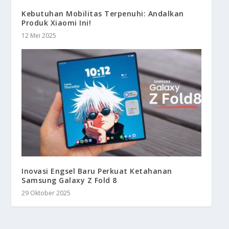
Kebutuhan Mobilitas Terpenuhi: Andalkan
Produk Xiaomi Ini!
12 Mei 2025
Inovasi Engsel Baru Perkuat Ketahanan
Samsung Galaxy Z Fold 8
29 Oktober 2025