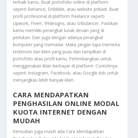
terbaik kamu. Buat portofolio online di platform
seperti Behance, Dribbble, atau website pribadi. Buat
profil profesional di platform freelance seperti
Upwork, Fiverr, 99designs, atau Sribulancer. Pastikan
kamu memiliki perangkat lunak desain yang di
perlukan. Dan juga dengan adanya perangkat
komputer yang memadai. Maka jangan lupa meminta
testimoni dari klien yang puas dan tampilkan di
portofolio atau profil kamu. Pertimbangkan untuk
menggunakan iklan berbayar di platform. Contohnya
seperti Instagram, Facebook, atau Google Ads untuk
menjangkau lebih banyak klien.
CARA MENDAPATKAN
PENGHASILAN ONLINE MODAL
KUOTA INTERNET DENGAN
MUDAH
Kemudian juga masih ada
Cara Mendapatkan