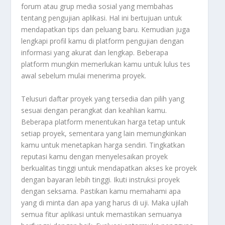
forum atau grup media sosial yang membahas
tentang pengujian aplikasi. Hal ini bertujuan untuk
mendapatkan tips dan peluang baru. Kemudian juga
lengkapi profil kamu di platform pengujian dengan
informasi yang akurat dan lengkap. Beberapa
platform mungkin memerlukan kamu untuk lulus tes
awal sebelum mulai menerima proyek.
Telusuri daftar proyek yang tersedia dan pilih yang
sesuai dengan perangkat dan keahlian kamu.
Beberapa platform menentukan harga tetap untuk
setiap proyek, sementara yang lain memungkinkan
kamu untuk menetapkan harga sendiri. Tingkatkan
reputasi kamu dengan menyelesaikan proyek
berkualitas tinggi untuk mendapatkan akses ke proyek
dengan bayaran lebih tinggi. Ikuti instruksi proyek
dengan seksama. Pastikan kamu memahami apa
yang di minta dan apa yang harus di uji. Maka ujilah
semua fitur aplikasi untuk memastikan semuanya