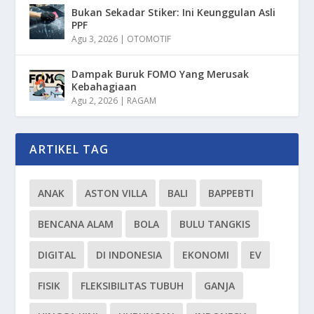
Bukan Sekadar Stiker: Ini Keunggulan Asli
PPF
Agu 3, 2026
|
OTOMOTIF
Dampak Buruk FOMO Yang Merusak
Kebahagiaan
Agu 2, 2026
|
RAGAM
ARTIKEL TAG
ANAK
ASTON VILLA
BALI
BAPPEBTI
BENCANA ALAM
BOLA
BULU TANGKIS
DIGITAL
DI INDONESIA
EKONOMI
EV
FISIK
FLEKSIBILITAS TUBUH
GANJA