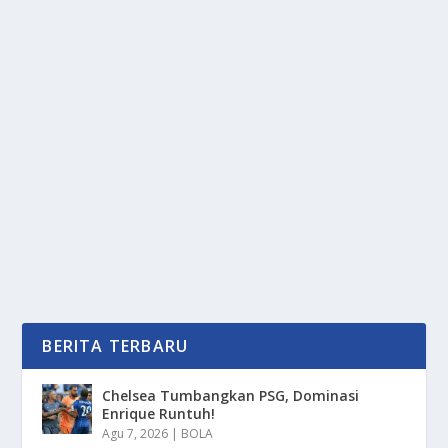
TRAGEDI LUBANG TOL: VINFAST VF3
RINGSEK, ARM PATAH SEKETIKA!
oleh
mimin1 penulis
|
Apr 3, 2026
|
OTOMOTIF
|
0
|
Tragedi Lubang Tol: VinFast VF3 Ringsek, Arm Patah
Seketika Dan Menjadi Perbincangan Akibat...
BACA SELENGKAPNYA
BERITA TERBARU
Chelsea Tumbangkan PSG, Dominasi
Enrique Runtuh!
Agu 7, 2026
|
BOLA