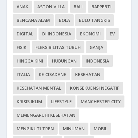
ANAK
ASTON VILLA
BALI
BAPPEBTI
BENCANA ALAM
BOLA
BULU TANGKIS
DIGITAL
DI INDONESIA
EKONOMI
EV
FISIK
FLEKSIBILITAS TUBUH
GANJA
HINGGA KINI
HUBUNGAN
INDONESIA
ITALIA
KE CISADANE
KESEHATAN
KESEHATAN MENTAL
KONSEKUENSI NEGATIF
KRISIS IKLIM
LIFESTYLE
MANCHESTER CITY
MEMENGARUHI KESEHATAN
MENGIKUTI TREN
MINUMAN
MOBIL