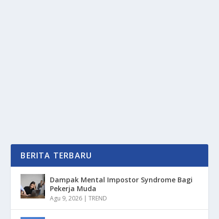
UNGGUL DALAM FITUR, HONDA XL750
TRANSALP 2025 RESMI MELUNCUR
oleh
PortalMedia 24
|
Mei 3, 2025
|
OTOMOTIF
|
0
|
Unggul Dalam Fitur, Honda XL750 Transalp 2025
Resmi Meluncur Dengan Berbagai Spesifikasi
Memukau...
BACA SELENGKAPNYA
BERITA TERBARU
Dampak Mental Impostor Syndrome Bagi
Pekerja Muda
Agu 9, 2026
|
TREND