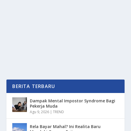
RESISTANCE BAND 2025: INOVASI UNTUK
LATIHAN EFEKTIF & PRAKTIS
oleh
PortalMedia 24
|
Jul 28, 2025
|
RAGAM
,
SPORT
|
0
|
Resistance Band telah menjadi salah satu alat
kebugaran yang esensial, alat ini menawarkan...
BACA SELENGKAPNYA
BERITA TERBARU
Dampak Mental Impostor Syndrome Bagi
Pekerja Muda
Agu 9, 2026
|
TREND
Rela Bayar Mahal? Ini Realita Baru