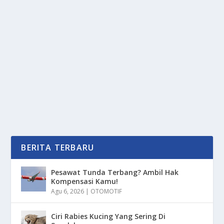
TRANSAKSI NON FISIK MELALUI UANG
DIGITAL
oleh
PortalMedia 24
|
Mar 26, 2025
|
DIGITAL
|
0
|
Transaksi Non Fisik Melalui Uang Digital Memiliki
Banyak Sekali Manfaat Dan Juga Berbagai...
BACA SELENGKAPNYA
BERITA TERBARU
Pesawat Tunda Terbang? Ambil Hak
Kompensasi Kamu!
Agu 6, 2026
|
OTOMOTIF
Ciri Rabies Kucing Yang Sering Di