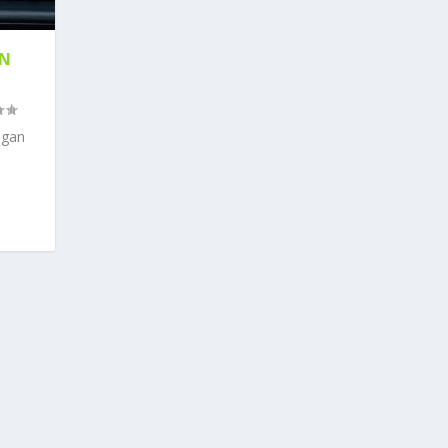
AN
ngan