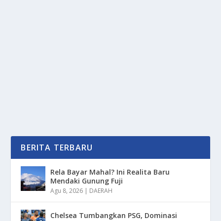
EFEK BAIK RESTU ORANG TUA PADA
PERKEMBANGAN DIRI
oleh
PortalMedia 24
|
Mei 9, 2025
|
RAGAM
|
0
|
Efek Baik Restu Orang Tua Pada Perkembangan Diri
Yang Di Klaim Lebih Baik Di Bandingkan Dari...
BACA SELENGKAPNYA
BERITA TERBARU
Rela Bayar Mahal? Ini Realita Baru
Mendaki Gunung Fuji
Agu 8, 2026
|
DAERAH
Chelsea Tumbangkan PSG, Dominasi